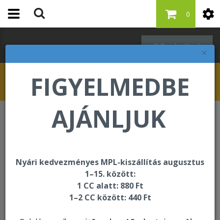
0
Bejelentkezés
×
FIGYELMEDBE
AJÁNLJUK
Főoldal
Nyári kedvezményes MPL-kiszállítás augusztus
1–15. között:
1 CC alatt: 880 Ft
1–2 CC között: 440 Ft