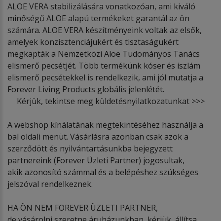
ALOE VERA stabilizálására vonatkozóan, ami kiváló
minőségű ALOE alapú termékeket garantál az ön
számára. ALOE VERA készítményeink voltak az elsők,
amelyek konzisztenciájukért és tisztaságukért
megkapták a Nemzetközi Aloe Tudományos Tanács
elismerő pecsétjét. Több termékünk kóser és iszlám
elismerő pecsétekkel is rendelkezik, ami jól mutatja a
Forever Living Products globális jelenlétét.
Kérjük, tekintse meg küldetésnyilatkozatunkat >>>
A webshop kínálatának megtekintéséhez használja a
bal oldali menüt. Vásárlásra azonban csak azok a
szerződött és nyilvántartásunkba bejegyzett
partnereink (Forever Üzleti Partner) jogosultak,
akik azonosító számmal és a belépéshez szükséges
jelszóval rendelkeznek.
HA ÖN NEM FOREVER ÜZLETI PARTNER,
de vásárolni szeretne áruházunkban, kérjük, állítsa