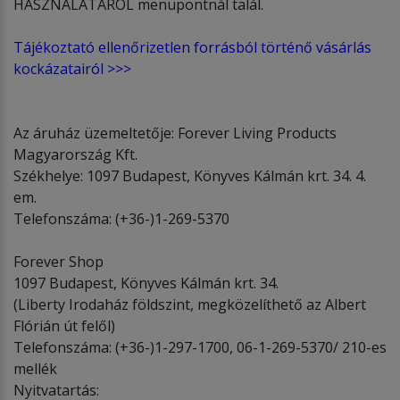
HASZNÁLATÁRÓL menüpontnál talál.
Tájékoztató ellenőrizetlen forrásból történő vásárlás
kockázatairól >>>
Az áruház üzemeltetője: Forever Living Products
Magyarország Kft.
Székhelye: 1097 Budapest, Könyves Kálmán krt. 34. 4.
em.
Telefonszáma: (+36-)1-269-5370
Forever Shop
1097 Budapest, Könyves Kálmán krt. 34.
(Liberty Irodaház földszint, megközelíthető az Albert
Flórián út felől)
Telefonszáma: (+36-)1-297-1700, 06-1-269-5370/ 210-es
mellék
Nyitvatartás: