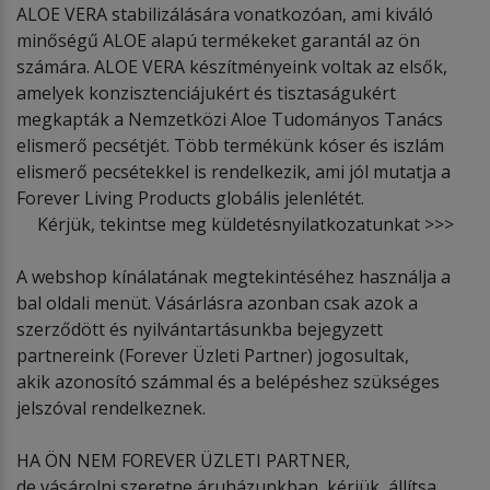
ALOE VERA stabilizálására vonatkozóan, ami kiváló
minőségű ALOE alapú termékeket garantál az ön
számára. ALOE VERA készítményeink voltak az elsők,
amelyek konzisztenciájukért és tisztaságukért
megkapták a Nemzetközi Aloe Tudományos Tanács
elismerő pecsétjét. Több termékünk kóser és iszlám
elismerő pecsétekkel is rendelkezik, ami jól mutatja a
Forever Living Products globális jelenlétét.
Kérjük, tekintse meg küldetésnyilatkozatunkat >>>
A webshop kínálatának megtekintéséhez használja a
bal oldali menüt. Vásárlásra azonban csak azok a
szerződött és nyilvántartásunkba bejegyzett
partnereink (Forever Üzleti Partner) jogosultak,
akik azonosító számmal és a belépéshez szükséges
jelszóval rendelkeznek.
HA ÖN NEM FOREVER ÜZLETI PARTNER,
de vásárolni szeretne áruházunkban, kérjük, állítsa