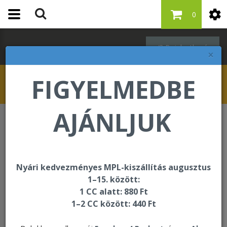
0
Bejelentkezés
×
FIGYELMEDBE
AJÁNLJUK
Főoldal
Nyári kedvezményes MPL-kiszállítás augusztus
1–15. között:
1 CC alatt: 880 Ft
1–2 CC között: 440 Ft