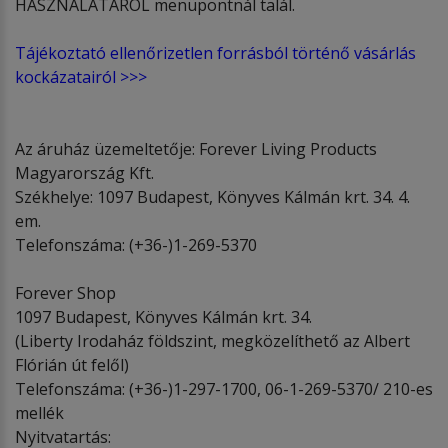
HASZNÁLATÁRÓL menüpontnál talál.
Tájékoztató ellenőrizetlen forrásból történő vásárlás
kockázatairól >>>
Az áruház üzemeltetője: Forever Living Products
Magyarország Kft.
Székhelye: 1097 Budapest, Könyves Kálmán krt. 34. 4.
em.
Telefonszáma: (+36-)1-269-5370
Forever Shop
1097 Budapest, Könyves Kálmán krt. 34.
(Liberty Irodaház földszint, megközelíthető az Albert
Flórián út felől)
Telefonszáma: (+36-)1-297-1700, 06-1-269-5370/ 210-es
mellék
Nyitvatartás: