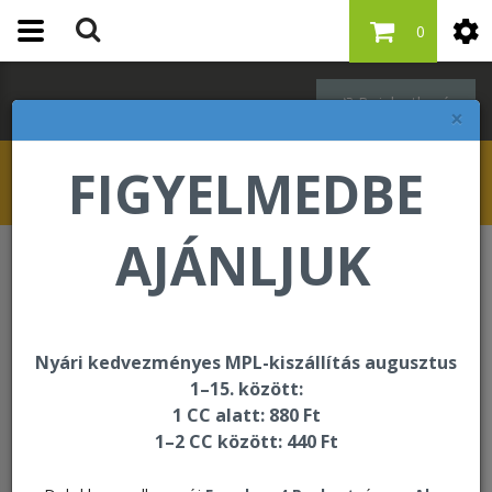
0
Bejelentkezés
×
FIGYELMEDBE
AJÁNLJUK
Keresés
Keresés
Nyári kedvezményes MPL-kiszállítás augusztus
1–15. között:
1 CC alatt: 880 Ft
Rendezés:
1–2 CC között: 440 Ft