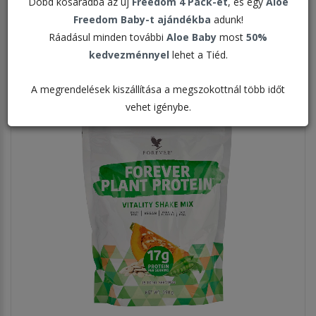
Dobd kosaradba az új
Freedom 4 Pack-et
, és egy
Aloe
Megjelenítve:
Freedom Baby-t ajándékba
adunk!
Ráadásul minden további
Aloe Baby
most
50%
kedvezménnyel
lehet a Tiéd.
A megrendelések kiszállítása a megszokottnál több időt
vehet igénybe.