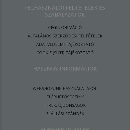
FELHASZNÁLÓI FELTÉTELEK ÉS
SZABÁLYZATOK
CÉGINFORMÁCIÓ
ÁLTALÁNOS SZERZŐDÉSI FELTÉTELEK
ADATVÉDELMI TÁJÉKOZTATÓ
​COOKIE (SÜTI) TÁJÉKOZTATÓ
HASZNOS INFORMÁCIÓK
WEBSHOPUNK HASZNÁLATÁRÓL
ELÉRHETŐSÉGEINK
HÍREK, ÚJDONSÁGOK
ELÁLLÁSI SZÁNDÉK
FOREVER OLDALAK