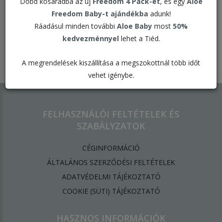
Dobd kosaradba az új
Freedom 4 Pack-et
, és egy
Aloe
Freedom Baby-t ajándékba
adunk!
Ráadásul minden további
Aloe Baby
most
50%
kedvezménnyel
lehet a Tiéd.
Elfogadott kártyák:
A megrendelések kiszállítása a megszokottnál több időt
vehet igénybe.
FELHASZNÁLÓI FELTÉTELEK ÉS
SZABÁLYZATOK
CÉGINFORMÁCIÓ
ÁLTALÁNOS SZERZŐDÉSI FELTÉTELEK
ADATVÉDELMI TÁJÉKOZTATÓ
​COOKIE (SÜTI) TÁJÉKOZTATÓ
HASZNOS INFORMÁCIÓK