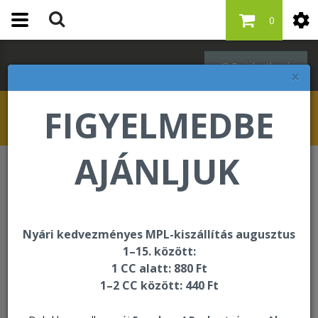
0
Bejelentkezés
×
FIGYELMEDBE
AJÁNLJUK
A kért oldal nem található
A kért oldal nem található!
Nyári kedvezményes MPL-kiszállítás augusztus
1–15. között:
1 CC alatt: 880 Ft
1–2 CC között: 440 Ft
Bankkártyás fizetési szolgáltató: