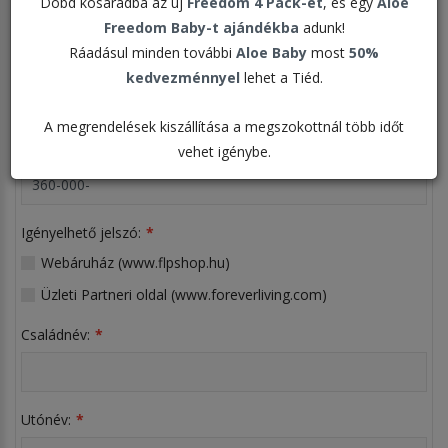
Dobd kosaradba az új
Freedom 4 Pack-et
, és egy
Aloe
Freedom Baby-t ajándékba
adunk!
Ráadásul minden további
Aloe Baby
most
50%
Kérem adja meg a szükséges
kedvezménnyel
lehet a Tiéd.
információkat!
A megrendelések kiszállítása a megszokottnál több időt
Üzleti partneri kód:
vehet igénybe.
Igényelhető jelszó:
Webáruház (www.flpshop.hu)
Üzleti Partneri oldal (www.foreverliving.com)
Családnév:
Utónév: