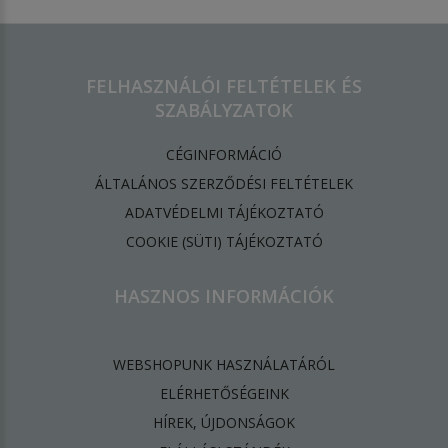
FELHASZNÁLÓI FELTÉTELEK ÉS
SZABÁLYZATOK
CÉGINFORMÁCIÓ
ÁLTALÁNOS SZERZŐDÉSI FELTÉTELEK
ADATVÉDELMI TÁJÉKOZTATÓ
​COOKIE (SÜTI) TÁJÉKOZTATÓ
HASZNOS INFORMÁCIÓK
WEBSHOPUNK HASZNÁLATÁRÓL
ELÉRHETŐSÉGEINK
HÍREK, ÚJDONSÁGOK