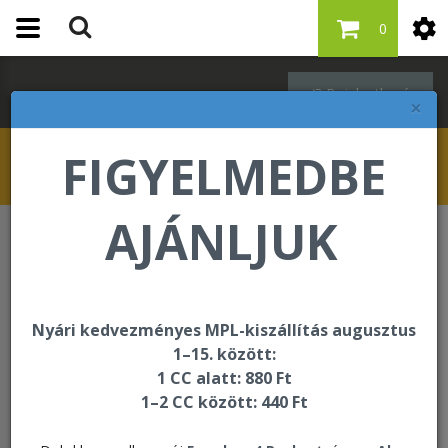
0
Bejelentkezés
×
FIGYELMEDBE
AJÁNLJUK
Jelszó igénylés
Jelszó igénylés
Nyári kedvezményes MPL-kiszállítás augusztus
1–15. között:
1 CC alatt: 880 Ft
ÜZLETI PARTNEREKNEK
1–2 CC között: 440 Ft
KISKERESKEDELMI VÁSÁRLÓKNAK