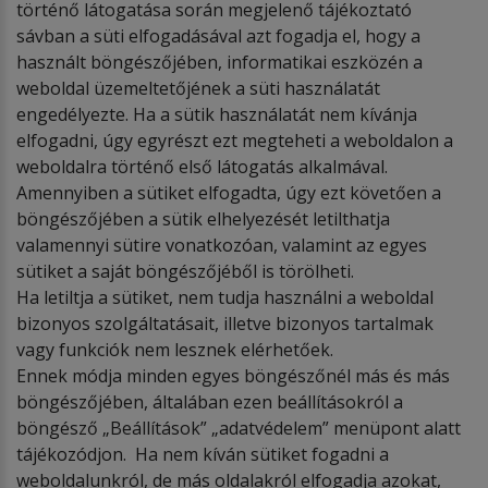
történő látogatása során megjelenő tájékoztató
sávban a süti elfogadásával azt fogadja el, hogy a
használt böngészőjében, informatikai eszközén a
weboldal üzemeltetőjének a süti használatát
engedélyezte. Ha a sütik használatát nem kívánja
elfogadni, úgy egyrészt ezt megteheti a weboldalon a
weboldalra történő első látogatás alkalmával.
Amennyiben a sütiket elfogadta, úgy ezt követően a
böngészőjében a sütik elhelyezését letilthatja
valamennyi sütire vonatkozóan, valamint az egyes
sütiket a saját böngészőjéből is törölheti.
Ha letiltja a sütiket, nem tudja használni a weboldal
bizonyos szolgáltatásait, illetve bizonyos tartalmak
vagy funkciók nem lesznek elérhetőek.
Ennek módja minden egyes böngészőnél más és más
böngészőjében, általában ezen beállításokról a
böngésző „Beállítások” „adatvédelem” menüpont alatt
tájékozódjon. Ha nem kíván sütiket fogadni a
weboldalunkról, de más oldalakról elfogadja azokat,