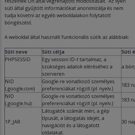
részeinek Ön által végrehajtott módosításait. Az ilyen
süti által gyűjtött információkat anonimizálja és nem
tudja követni az egyéb weboldalakon folytatott
böngészést.
A weboldal által használt funkcionális sütik az alábbiak:
Süti neve
Süti célja
Süti 
PHPSESSID
Egy session ID-t tartalmaz, a
szükséges adatok eléréséhez a
a bön
szerveren
NID
Google-re vonatkozó személyes
183 n
(.google.com)
preferenciákat rögzít (pl. nyelv.)
NID
Google-re vonatkozó személyes
183 n
(.google.hu):
preferenciákat rögzít (pl. nyelv.)
Látogatók számát méri, a gép
típusát, a látogatás idejét, a
1P_JAR
30 na
navigációt és a látogatott
oldalakat.