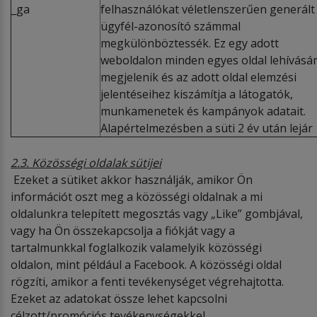
_ga
felhasználókat véletlenszerűen generált
ügyfél-
azonosító számmal
megkülönböztessék. Ez egy adott
weboldalon minden egyes oldal lehívásá
megjelenik és az adott oldal elemzési
jelentéseihez kiszámítja a látogatók,
munkamenetek és kampányok adatait.
Alapértelmezésben a süti 2 év után lejár
2.3. Közösségi oldalak sütijei
Ezeket a sütiket akkor használják, amikor Ön
információt oszt meg a közösségi oldalnak a mi
oldalunkra telepített megosztás vagy „Like” gombjával,
vagy ha Ön összekapcsolja a fiókját vagy a
tartalmunkkal foglalkozik valamelyik közösségi
oldalon, mint például a Facebook. A közösségi oldal
rögzíti, amikor a fenti tevékenységet végrehajtotta.
Ezeket az adatokat össze lehet kapcsolni
célzott/promóciós tevékenységekkel.