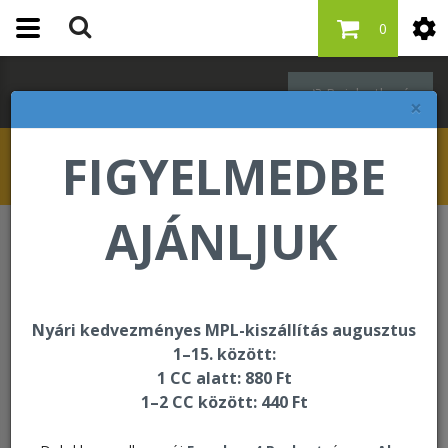
0
Bejelentkezés
×
FIGYELMEDBE
AJÁNLJUK
​Cookie (süti) Tájékoztató
​Cookie (süti) Tájékoztató
Nyári kedvezményes MPL-kiszállítás augusztus
1–15. között:
Cookie (süti) Tájékoztató – flpshop.hu
1 CC alatt: 880 Ft
1–2 CC között: 440 Ft
Jelen Cookie Tájékoztató azt ismerteti,
hogy
www.flpshop.hu
weboldal (továbbiakban: