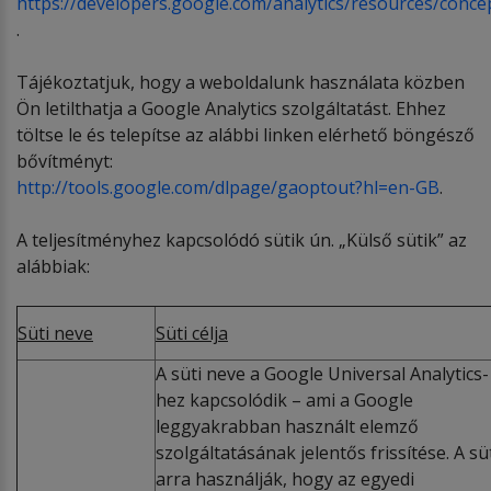
https://developers.google.com/analytics/resources/conc
.
Tájékoztatjuk, hogy a weboldalunk használata közben
Ön letilthatja a Google Analytics szolgáltatást. Ehhez
töltse le és telepítse az alábbi linken elérhető böngésző
bővítményt:
http://tools.google.com/dlpage/gaoptout?hl=en-GB
.
A teljesítményhez kapcsolódó sütik ún. „Külső sütik” az
alábbiak:
Süti neve
Süti célja
A süti neve a Google Universal Analytics-
hez kapcsolódik – ami a Google
leggyakrabban használt elemző
szolgáltatásának jelentős frissítése. A süt
arra használják, hogy az egyedi