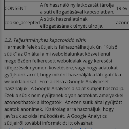
A felhasználó nyilatkozatát tárolja
CONSENT
19 év
a süti elfogadásával kapcsolatban.
A sütik használatának
cookie_accepted
azonna
elfogadásának tényét tárolja.
2.2. Teljesítményhez kapcsolódó sütik
Harmadik felek sütijeit is felhasználhatjuk ún. “Külső
sütik” az Ön által a mi weboldalunkat közvetlenül
megelőzően felkeresett weboldalak vagy keresési
kifejezések nyomon követésére, vagy hogy adatokat
gyűjtsünk arról, hogy miként használják a látogatók a
weboldalunkat. Erre a célra a Google Analyticset
használjuk. A Google Analytics a saját sütijeit használja.
Ezek a sütik nem gyűjtenek olyan adatokat, amelyekkel
azonosíthatók a látogatók. Az ezen sütik által gyűjtött
adatok anonimek. Kizárólag arra használjuk, hogy
javítsuk az oldal működését. A Google Analytics
sütijeiről további információt itt olvashat: