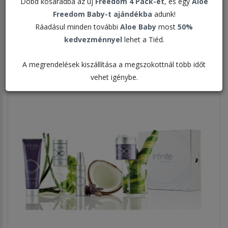
Dobd kosaradba az új
Freedom 4 Pack-et
, és egy
Aloe
Freedom Baby-t ajándékba
adunk!
Ráadásul minden további
Aloe Baby
most
50%
Megjelenítve:
kedvezménnyel
lehet a Tiéd.
A megrendelések kiszállítása a megszokottnál több időt
vehet igénybe.