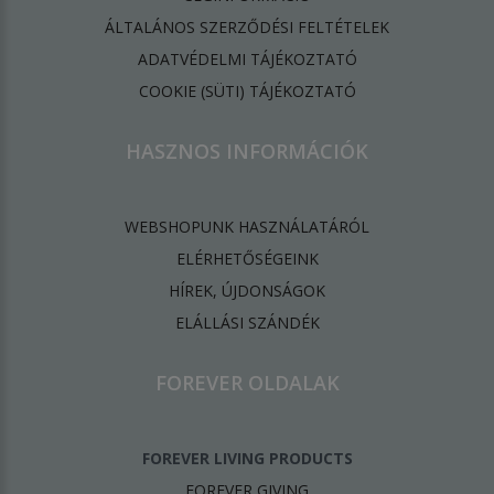
ÁLTALÁNOS SZERZŐDÉSI FELTÉTELEK
ADATVÉDELMI TÁJÉKOZTATÓ
​COOKIE (SÜTI) TÁJÉKOZTATÓ
HASZNOS INFORMÁCIÓK
WEBSHOPUNK HASZNÁLATÁRÓL
ELÉRHETŐSÉGEINK
HÍREK, ÚJDONSÁGOK
ELÁLLÁSI SZÁNDÉK
FOREVER OLDALAK
FOREVER LIVING PRODUCTS
FOREVER GIVING