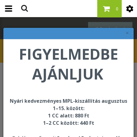
0
Bejelentkezés
×
FIGYELMEDBE
AJÁNLJUK
Bőrápolás - Infinite by Forever
Bőrápolás - Infinite by
Nyári kedvezményes MPL-kiszállítás augusztus
Forever
1–15. között:
1 CC alatt: 880 Ft
1–2 CC között: 440 Ft
Rendezés: