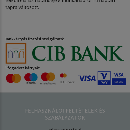
nélküli elállás határideje 8 munkanapról 14 naptári
napra változott.
Bankkártyás fizetési szolgáltató:
Elfogadott kártyák:
FELHASZNÁLÓI FELTÉTELEK ÉS
SZABÁLYZATOK