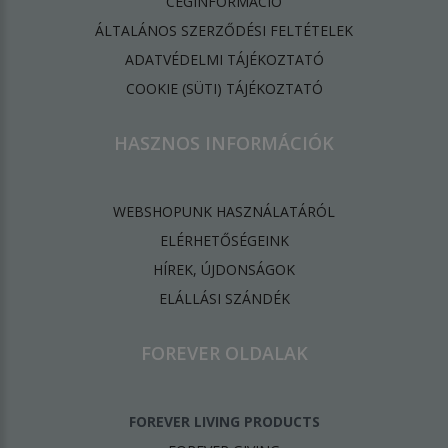
CÉGINFORMÁCIÓ
ÁLTALÁNOS SZERZŐDÉSI FELTÉTELEK
ADATVÉDELMI TÁJÉKOZTATÓ
​COOKIE (SÜTI) TÁJÉKOZTATÓ
HASZNOS INFORMÁCIÓK
WEBSHOPUNK HASZNÁLATÁRÓL
ELÉRHETŐSÉGEINK
HÍREK, ÚJDONSÁGOK
ELÁLLÁSI SZÁNDÉK
FOREVER OLDALAK
FOREVER LIVING PRODUCTS