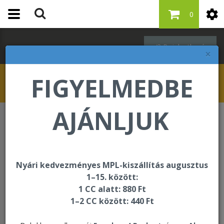
0
Bejelentkezés
×
FIGYELMEDBE
AJÁNLJUK
HÍREK, ÚJDONSÁGOK
HÍREK, ÚJDONSÁGOK
Nyári kedvezményes MPL-kiszállítás augusztus
1–15. között:
1 CC alatt: 880 Ft
Figyelmükbe ajánljuk
1–2 CC között: 440 Ft