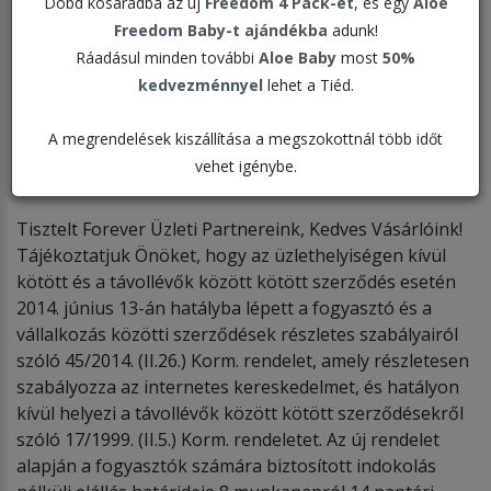
További hírekért, információkért keressék fel állandó
Dobd kosaradba az új
Freedom 4 Pack-et
, és egy
Aloe
internetes portáljainkat:
Freedom Baby-t ajándékba
adunk!
Társaságunk honlapja
Ráadásul minden további
Aloe Baby
most
50%
Az FLP Magyarország a Facebookon
kedvezménnyel
lehet a Tiéd.
A megrendelések kiszállítása a megszokottnál több időt
Elállás joga
vehet igénybe.
Tisztelt Forever Üzleti Partnereink, Kedves Vásárlóink!
Tájékoztatjuk Önöket, hogy az üzlethelyiségen kívül
kötött és a távollévők között kötött szerződés esetén
2014. június 13-án hatályba lépett a fogyasztó és a
vállalkozás közötti szerződések részletes szabályairól
szóló 45/2014. (II.26.) Korm. rendelet, amely részletesen
szabályozza az internetes kereskedelmet, és hatályon
kívül helyezi a távollévők között kötött szerződésekről
szóló 17/1999. (II.5.) Korm. rendeletet. Az új rendelet
alapján a fogyasztók számára biztosított indokolás