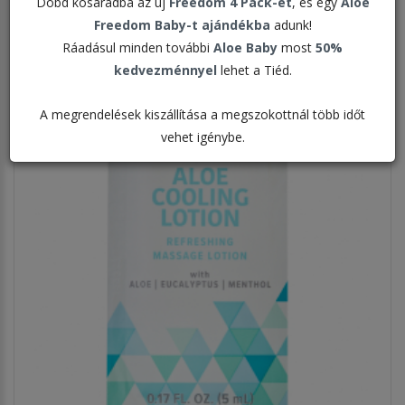
Dobd kosaradba az új
Freedom 4 Pack-et
, és egy
Aloe
Megjelenítve:
Freedom Baby-t ajándékba
adunk!
Ráadásul minden további
Aloe Baby
most
50%
kedvezménnyel
lehet a Tiéd.
A megrendelések kiszállítása a megszokottnál több időt
vehet igénybe.