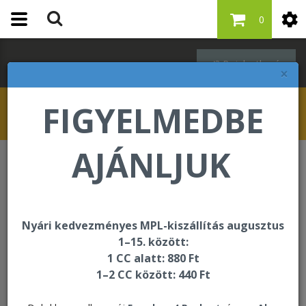
0
Bejelentkezés
×
FIGYELMEDBE
AJÁNLJUK
Oktatási és segédanyagok
Termékminták
Termékminták
Nyári kedvezményes MPL-kiszállítás augusztus
1–15. között:
1 CC alatt: 880 Ft
Rendezés:
1–2 CC között: 440 Ft