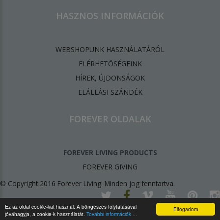
HASZNOS INFORMÁCIÓK
WEBSHOPUNK HASZNÁLATÁRÓL
ELÉRHETŐSÉGEINK
HÍREK, ÚJDONSÁGOK
ELÁLLÁSI SZÁNDÉK
FOREVER OLDALAK
FOREVER LIVING PRODUCTS
FOREVER GIVING
© Copyright 2016 Forever Living. Minden jog fenntartva.
Ez az oldal cookie-kat használ. A böngészés folytatásával
Elfogadom
jóváhagyja, a cookie-k használatát.
További információk....