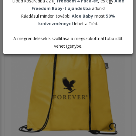
Dobd kosaradba az új
Freedom 4 Pack-et
, és egy
Aloe
Megjelenítve:
Freedom Baby-t ajándékba
adunk!
Ráadásul minden további
Aloe Baby
most
50%
kedvezménnyel
lehet a Tiéd.
A megrendelések kiszállítása a megszokottnál több időt
vehet igénybe.