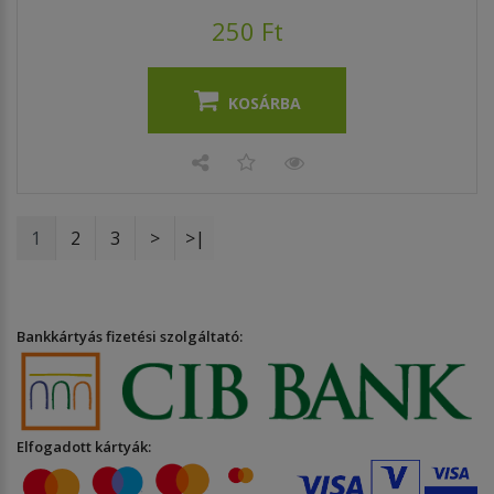
250 Ft
KOSÁRBA
1
2
3
>
>|
Bankkártyás fizetési szolgáltató:
Elfogadott kártyák: