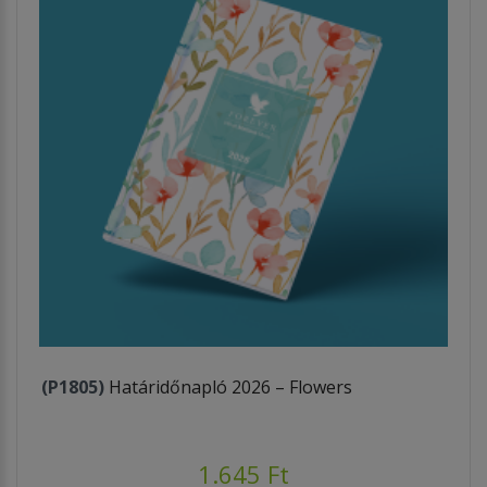
(P1805)
Határidőnapló 2026 – Flowers
1.645 Ft