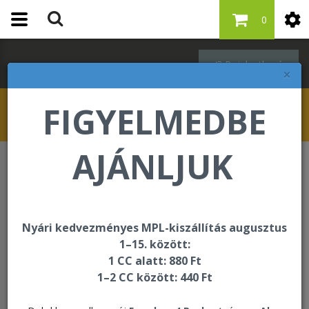
0
Bejelentkezés
×
FIGYELMEDBE
AJÁNLJUK
Oktatási és segédanyagok
Kiegészítők
Kiegészítők
Nyári kedvezményes MPL-kiszállítás augusztus
1–15. között:
1 CC alatt: 880 Ft
Rendezés:
1–2 CC között: 440 Ft