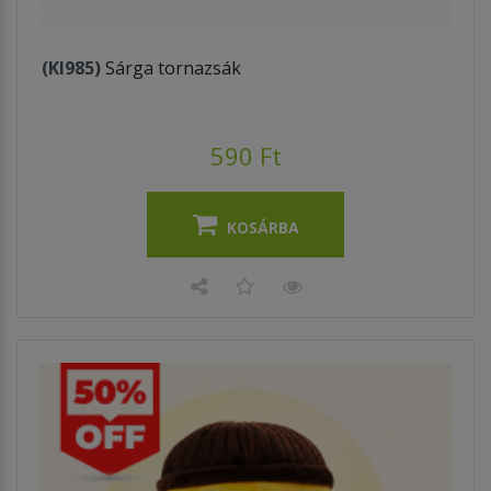
(KI985)
Sárga tornazsák
590 Ft
KOSÁRBA