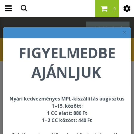
0
Bejelentkezés
×
FIGYELMEDBE
AJÁNLJUK
Regisztráció
Regisztráció előtt kérjük, állítsa össze
Nyári kedvezményes MPL-kiszállítás augusztus
első megrendelését, amely legalább
1–15. között:
nettó 23.553 Ft értékű. A vásárlási
1 CC alatt: 880 Ft
összeg eléréséhez kérjük hogy
1–2 CC között: 440 Ft
helyezzen még legalább 23.553 Ft
nettó összegben terméket a kosárba,