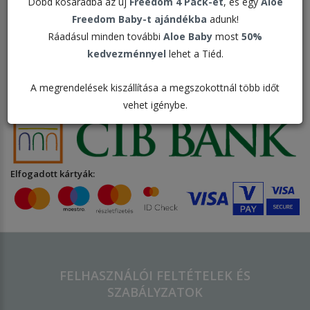
Dobd kosaradba az új
Freedom 4 Pack-et
, és egy
Aloe
ebbe az összegbe nem számítanak
Freedom Baby-t ajándékba
adunk!
bele az oktatási és segédanyagok
Ráadásul minden további
Aloe Baby
most
50%
kedvezménnyel
lehet a Tiéd.
A megrendelések kiszállítása a megszokottnál több időt
Bankkártyás fizetési szolgáltató:
vehet igénybe.
Elfogadott kártyák:
FELHASZNÁLÓI FELTÉTELEK ÉS
SZABÁLYZATOK