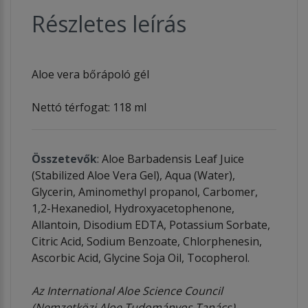
Részletes leírás
Aloe vera bőrápoló gél
Nettó térfogat: 118 ml
Összetevők
: Aloe Barbadensis Leaf Juice
(Stabilized Aloe Vera Gel), Aqua (Water),
Glycerin, Aminomethyl propanol, Carbomer,
1,2-Hexanediol, Hydroxyacetophenone,
Allantoin, Disodium EDTA, Potassium Sorbate,
Citric Acid, Sodium Benzoate, Chlorphenesin,
Ascorbic Acid, Glycine Soja Oil, Tocopherol.
Az International Aloe Science Council
(Nemzetközi Aloe Tudományos Tanács)