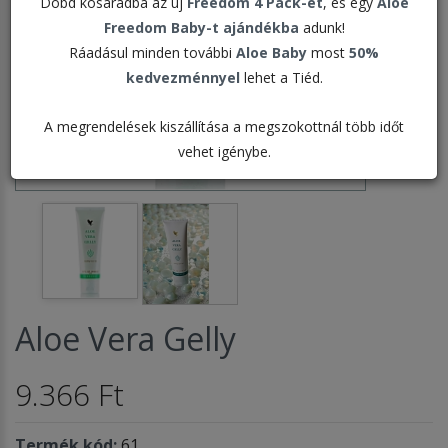
Dobd kosaradba az új
Freedom 4 Pack-et
, és egy
Aloe
Freedom Baby-t ajándékba
adunk!
Ráadásul minden további
Aloe Baby
most
50%
kedvezménnyel
lehet a Tiéd.
A megrendelések kiszállítása a megszokottnál több időt
vehet igénybe.
Aloe Vera Gelly
9.366 Ft
Termék kód:
61