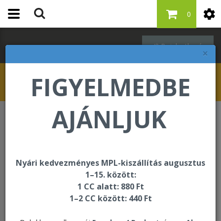
0
Bejelentkezés
×
FIGYELMEDBE
AJÁNLJUK
Bőrápolás
Aloe Vera Gelly
Nyári kedvezményes MPL-kiszállítás augusztus
1–15. között:
1 CC alatt: 880 Ft
1–2 CC között: 440 Ft