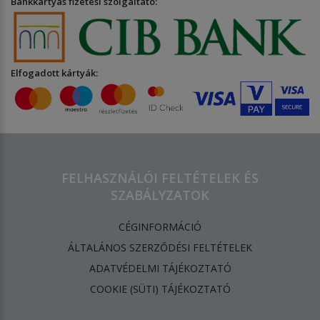
Bankkártyás fizetési szolgáltató:
Elfogadott kártyák:
FELHASZNÁLÓI FELTÉTELEK ÉS
SZABÁLYZATOK
CÉGINFORMÁCIÓ
ÁLTALÁNOS SZERZŐDÉSI FELTÉTELEK
ADATVÉDELMI TÁJÉKOZTATÓ
​COOKIE (SÜTI) TÁJÉKOZTATÓ