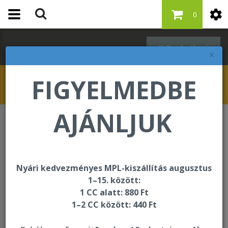
0
Bejelentkezés
×
FIGYELMEDBE
AJÁNLJUK
Üdvözöljük internetes áruházunkban
ÜDVÖZÖLJÜK INTERNETES ÁRUHÁZUNKBAN
Nyári kedvezményes MPL-kiszállítás augusztus
1–15. között:
1 CC alatt: 880 Ft
1–2 CC között: 440 Ft
Köszönjük, hogy elfogadta meghívásunkat és
látogatásával megtisztelt bennünket!