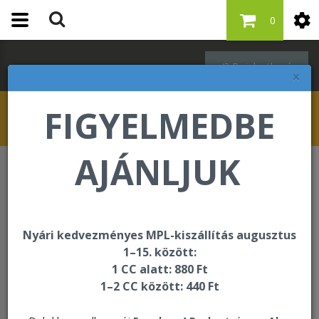
0
Bejelentkezés
×
FIGYELMEDBE
AJÁNLJUK
Egységcsomagok
4 Pack Aloe Combo
Nyári kedvezményes MPL-kiszállítás augusztus
1–15. között:
1 CC alatt: 880 Ft
1–2 CC között: 440 Ft