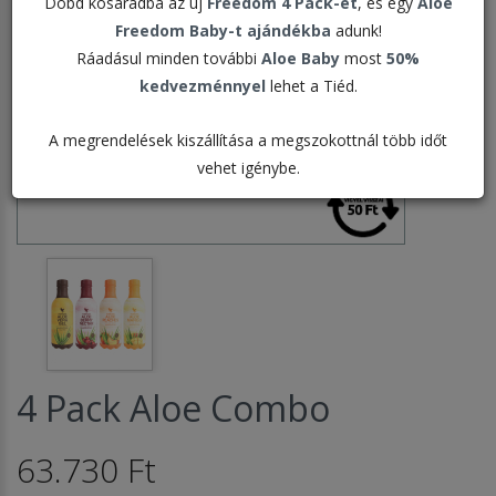
Dobd kosaradba az új
Freedom 4 Pack-et
, és egy
Aloe
Freedom Baby-t ajándékba
adunk!
Ráadásul minden további
Aloe Baby
most
50%
kedvezménnyel
lehet a Tiéd.
A megrendelések kiszállítása a megszokottnál több időt
vehet igénybe.
4 Pack Aloe Combo
63.730 Ft