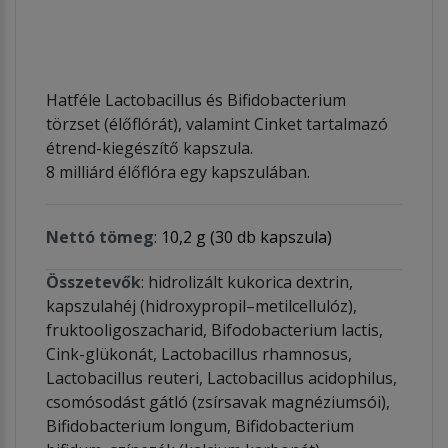
Hatféle Lactobacillus és Bifidobacterium
törzset (élőflórát), valamint Cinket tartalmazó
étrend-kiegészítő kapszula.
8 milliárd élőflóra egy kapszulában.
Nettó tömeg
: 10,2 g (30 db kapszula)
Összetevők
: hidrolizált kukorica dextrin,
kapszulahéj (hidroxypropil–metilcellulóz),
fruktooligoszacharid, Bifodobacterium lactis,
Cink-glükonát, Lactobacillus rhamnosus,
Lactobacillus reuteri, Lactobacillus acidophilus,
csomósodást gátló (zsírsavak magnéziumsói),
Bifidobacterium longum, Bifidobacterium