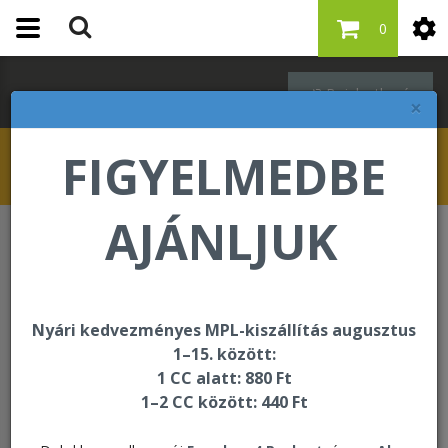
0
Bejelentkezés
×
FIGYELMEDBE
AJÁNLJUK
Étrend-kiegészítők
Forever Active Pro-B
Nyári kedvezményes MPL-kiszállítás augusztus
1–15. között:
1 CC alatt: 880 Ft
1–2 CC között: 440 Ft