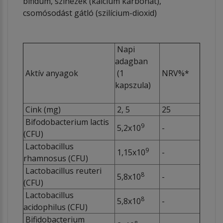
bifidum, színezék (kalcium karbonát),
csomósodást gátló (szilícium-dioxid)
Napi
adagban
Aktív anyagok
(1
NRV%*
kapszula)
Cink (mg)
2, 5
25
Bifodobacterium lactis
9
5,2x10
-
(CFU)
Lactobacillus
9
1,15x10
-
rhamnosus (CFU)
Lactobacillus reuteri
8
5,8x10
-
(CFU)
Lactobacillus
8
5,8x10
-
acidophilus (CFU)
Bifidobacterium