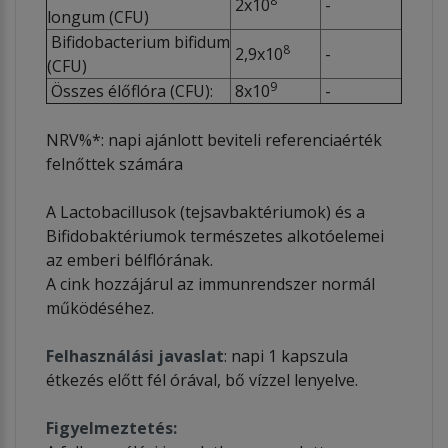
8
2x10
-
longum (CFU)
Bifidobacterium bifidum
8
2,9x10
-
(CFU)
9
Összes élőflóra (CFU):
8x10
-
NRV%*: napi ajánlott beviteli referenciaérték
felnőttek számára
A Lactobacillusok (tejsavbaktériumok) és a
Bifidobaktériumok természetes alkotóelemei
az emberi bélflórának.
A cink hozzájárul az immunrendszer normál
működéséhez.
Felhasználási javaslat
: napi 1 kapszula
étkezés előtt fél órával, bő vízzel lenyelve.
Figyelmeztetés: