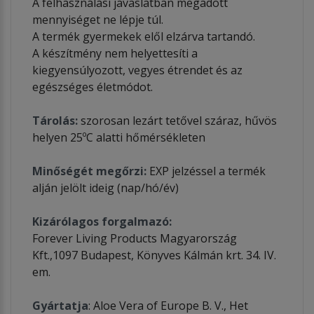
A felhasználási javaslatban megadott
mennyiséget ne lépje túl.
A termék gyermekek elől elzárva tartandó.
A készítmény nem helyettesíti a
kiegyensúlyozott, vegyes étrendet és az
egészséges életmódot.
Tárolás:
szorosan lezárt tetővel száraz, hűvös
helyen 25ºC alatti hőmérsékleten
Minőségét megőrzi:
EXP jelzéssel a termék
alján jelölt ideig (nap/hó/év)
Kizárólagos forgalmazó:
Forever Living Products Magyarország
Kft.,1097 Budapest, Könyves Kálmán krt. 34. IV.
em.
Gyártatja
: Aloe Vera of Europe B. V., Het