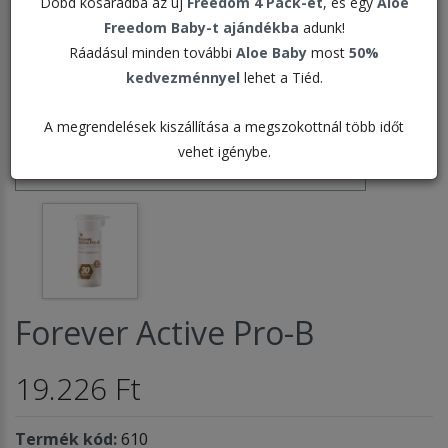
Dobd kosaradba az új
Freedom 4 Pack-et
, és egy
Aloe
Freedom Baby-t ajándékba
adunk!
Ráadásul minden további
Aloe Baby
most
50%
kedvezménnyel
lehet a Tiéd.
A megrendelések kiszállítása a megszokottnál több időt
vehet igénybe.
Forever Active Pro-B
19.226 Ft
Termék kód:
610