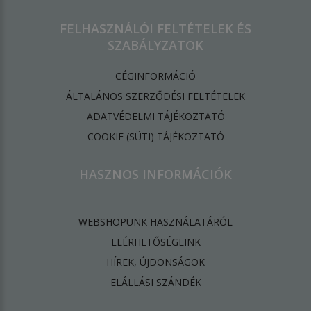
FELHASZNÁLÓI FELTÉTELEK ÉS
SZABÁLYZATOK
CÉGINFORMÁCIÓ
ÁLTALÁNOS SZERZŐDÉSI FELTÉTELEK
ADATVÉDELMI TÁJÉKOZTATÓ
​COOKIE (SÜTI) TÁJÉKOZTATÓ
HASZNOS INFORMÁCIÓK
WEBSHOPUNK HASZNÁLATÁRÓL
ELÉRHETŐSÉGEINK
HÍREK, ÚJDONSÁGOK
ELÁLLÁSI SZÁNDÉK