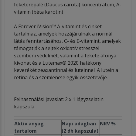
feketerépalé (Daucus carota) koncentrátum, A-
vitamin (béta karotin)
A Forever iVision™ A-vitamint és cinket
tartalmaz, amelyek hozzájárulnak a normál
látás fenntartásához, C- és E-vitamint, amelyek
támogatják a sejtek oxidatív stresszel
szembeni védelmét, valamint a fekete áfonya
kivonat és a Lutemax® 2020 hatékony
keverékét zeaxantinnal és luteinnel. A lutein a
retina és a szemlencse egyik összetevője.
Felhasználási javaslat: 2 x 1 lágyzselatin
kapszula
Aktív anyag
Napi adagban
NRV %
tartalom
(2 db kapszula)