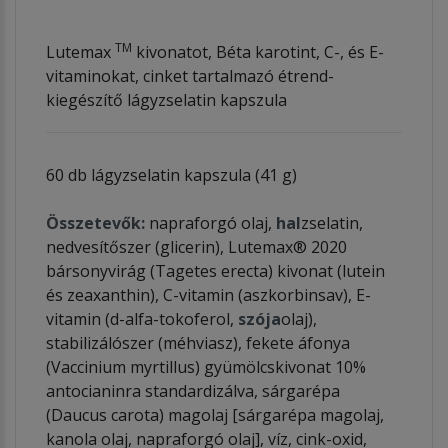
TM
Lutemax
kivonatot, Béta karotint, C-, és E-
vitaminokat, cinket tartalmazó étrend-
kiegészítő lágyzselatin kapszula
60 db lágyzselatin kapszula (41 g)
Összetevők:
napraforgó olaj,
hal
zselatin,
nedvesítőszer (glicerin), Lutemax® 2020
bársonyvirág (Tagetes erecta) kivonat (lutein
és zeaxanthin), C-vitamin (aszkorbinsav), E-
vitamin (d-alfa-tokoferol,
szója
olaj),
stabilizálószer (méhviasz), fekete áfonya
(Vaccinium myrtillus) gyümölcskivonat 10%
antocianinra standardizálva, sárgarépa
(Daucus carota) magolaj [sárgarépa magolaj,
kanola olaj, napraforgó olaj], víz, cink-oxid,