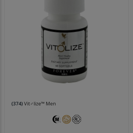
(374)
Vit♂lize™ Men