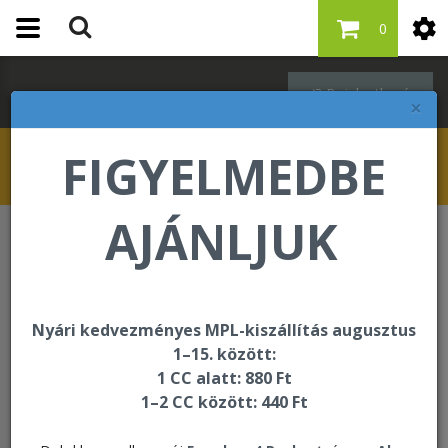
0
Bejelentkezés
×
FIGYELMEDBE
AJÁNLJUK
Étrend-kiegészítők
Forever iVision
Nyári kedvezményes MPL-kiszállítás augusztus
1–15. között:
1 CC alatt: 880 Ft
1–2 CC között: 440 Ft