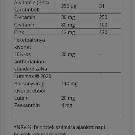
A-vitamin (Béta
250 µg
31
karotinból)
E-vitamin
30 mg
250
C-vitamin
80 mg
100
Cink
12 mg
120
Feketeáfonya
kivonat
10%-os
30 mg
-
anthocianinre
standardizálva
Lutemax ® 2020
Bársonyvirág
110 mg
kivonat ebből
-
Lutein
20 mg
Zeaxanthin
4 mg
*NRV %: felnőttek számára ajánlott napi
beviteli referenciaérték