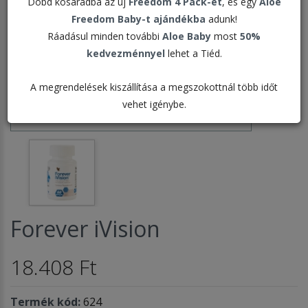
Dobd kosaradba az új
Freedom 4 Pack-et
, és egy
Aloe
Freedom Baby-t ajándékba
adunk!
Ráadásul minden további
Aloe Baby
most
50%
kedvezménnyel
lehet a Tiéd.
A megrendelések kiszállítása a megszokottnál több időt
vehet igénybe.
Forever iVision
18.408 Ft
Termék kód:
624