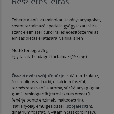
Részletes leírás
Fehérje alapú, vitaminokat, ásványi anyagokat,
rostot tartalmazó speciális gyógyászati célra
szánt élelmiszer cukorral és édesítőszerrel az
elhízás diétás ellátására, vanília ízben.
Nettó tömeg: 375 g
Egy tasak 15 adagot tartalmaz (15x25g).
Összetevők:
szójafehérje
izolátum, fruktóz,
fructooligoszacharid, dikalcium foszfát,
természetes vanília aroma, sűrítő anyag (guar
gumi), Aminogen® (természetes eredetű
fehérje bontó enzimek, maltodextrin),
sáfrányolaj, emulgeálószer
(szójalecitin
),
dinátrium foszfát, C-vitamin (aszkorbinsav),