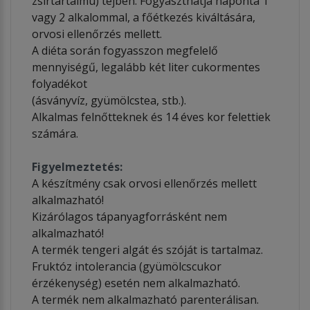
zsírtartalmú) tejben. Fogyaszthatja naponta 1
vagy 2 alkalommal, a főétkezés kiváltására,
orvosi ellenőrzés mellett.
A diéta során fogyasszon megfelelő
mennyiségű, legalább két liter cukormentes
folyadékot
(ásványvíz, gyümölcstea, stb.).
Alkalmas felnőtteknek és 14 éves kor felettiek
számára.
Figyelmeztetés:
A készítmény csak orvosi ellenőrzés mellett
alkalmazható!
Kizárólagos tápanyagforrásként nem
alkalmazható!
A termék tengeri algát és szóját is tartalmaz.
Fruktóz intolerancia (gyümölcscukor
érzékenység) esetén nem alkalmazható.
A termék nem alkalmazható parenterálisan.