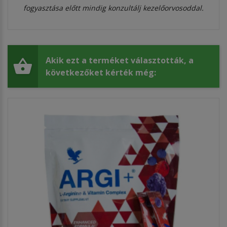
fogyasztása előtt mindig konzultálj kezelőorvosoddal.
Akik ezt a terméket választották, a
következőket kérték még: