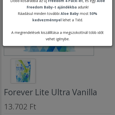
Dobd kosaradba az új
Freedom 4 Pack-et
, és egy
Aloe
Freedom Baby-t ajándékba
adunk!
Ráadásul minden további
Aloe Baby
most
50%
kedvezménnyel
lehet a Tiéd.
A megrendelések kiszállítása a megszokottnál több időt
vehet igénybe.
Forever Lite Ultra Vanilla
13.702 Ft