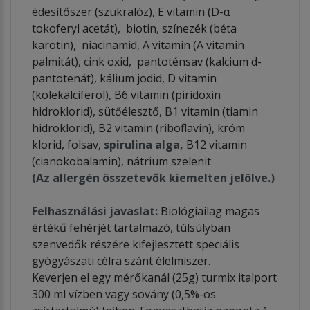
édesítőszer (szukralóz), E vitamin (D-α
tokoferyl acetát), biotin, színezék (béta
karotin), niacinamid, A vitamin (A vitamin
palmitát), cink oxid, pantoténsav (kalcium d-
pantotenát), kálium jodid, D vitamin
(kolekalciferol), B6 vitamin (piridoxin
hidroklorid), sütőélesztő, B1 vitamin (tiamin
hidroklorid), B2 vitamin (riboflavin), króm
klorid, folsav,
spirulina alga,
B12 vitamin
(cianokobalamin), nátrium szelenit
(Az allergén összetevők kiemelten jelölve.)
Felhasználási javaslat:
Biológiailag magas
értékű fehérjét tartalmazó, túlsúlyban
szenvedők részére kifejlesztett speciális
gyógyászati célra szánt élelmiszer.
Keverjen el egy mérőkanál (25g) turmix italport
300 ml vízben vagy sovány (0,5%-os