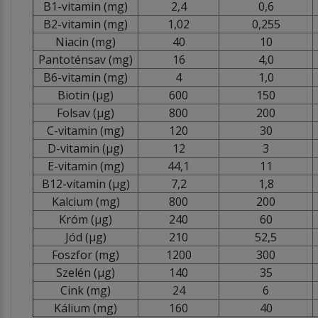
B1-vitamin (mg)
2,4
0,6
B2-vitamin (mg)
1,02
0,255
Niacin (mg)
40
10
Pantoténsav (mg)
16
4,0
B6-vitamin (mg)
4
1,0
Biotin (µg)
600
150
Folsav (µg)
800
200
C-vitamin (mg)
120
30
D-vitamin (µg)
12
3
E-vitamin (mg)
44,1
11
B12-vitamin (µg)
7,2
1,8
Kalcium (mg)
800
200
Króm (µg)
240
60
Jód (µg)
210
52,5
Foszfor (mg)
1200
300
Szelén (µg)
140
35
Cink (mg)
24
6
Kálium (mg)
160
40