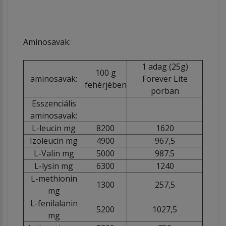
Aminosavak:
1 adag (25g)
100 g
aminosavak:
Forever Lite
fehérjében
porban
Esszenciális
aminosavak:
L-leucin mg
8200
1620
Izoleucin mg
4900
967,5
L-Valin mg
5000
987.5
L-lysin mg
6300
1240
L-methionin
1300
257,5
mg
L-fenilalanin
5200
1027,5
mg