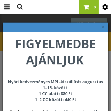
0
Bejelentkezés
×
FIGYELMEDBE
AJÁNLJUK
Étrend-kiegészítők
Forever Lite Ultra Vanilla
Nyári kedvezményes MPL-kiszállítás augusztus
1–15. között:
1 CC alatt: 880 Ft
1–2 CC között: 440 Ft