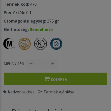
Termék kód:
470
Pontérték:
0.1
Csomagolási egység:
375 gr
Elérhetőség:
Rendelhető
MENNYISÉG
KOSÁRBA
Kedvencekhez
Termék ajánlása