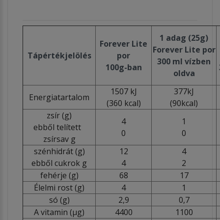
1 adag (25g)
Forever Lite
Forever Lite por
Tápértékjelölés
por
300 ml vízben
100g-ban
oldva
1507 kJ
377kJ
Energiatartalom
(360 kcal)
(90kcal)
zsír (g)
4
1
ebből telített
0
0
zsírsav g
szénhidrát (g)
12
4
ebből cukrok g
4
2
fehérje (g)
68
17
Élelmi rost (g)
4
1
só (g)
2,9
0,7
A vitamin (µg)
4400
1100