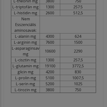
L-theonin mg
3800
750
L-triptofán mg
1300
257.5
L-histidin mg
2600
512,5
Nem
Esszenciális
aminosavak:
L-alanin mg
4300
624
L-arginin mg
7600
1500
L-asparaginsav
10600
2290
mg
L-cisztin mg
1300
257,5
L-glutamin mg
19100
3772,5
glicin mg
4200
830
L-prolin mg
5100
1007,5
L-serin mg
5200
1025
L-tirozin mg
3800
750