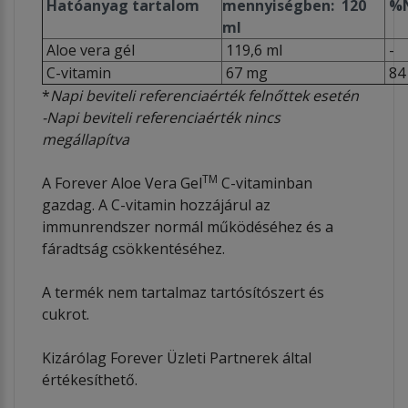
Hatóanyag tartalom
mennyiségben: 120
%N
ml
Aloe vera gél
119,6 ml
-
C-vitamin
67 mg
84
*
Napi beviteli referenciaérték felnőttek esetén
-Napi beviteli referenciaérték nincs
megállapítva
TM
A Forever Aloe Vera Gel
C-vitaminban
gazdag. A C-vitamin hozzájárul az
immunrendszer normál működéséhez és a
fáradtság csökkentéséhez.
A termék nem tartalmaz tartósítószert és
cukrot.
Kizárólag Forever Üzleti Partnerek által
értékesíthető.