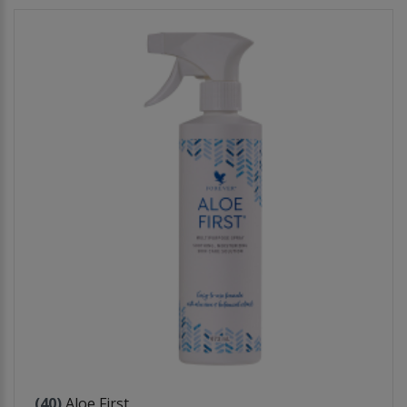
(40)
Aloe First