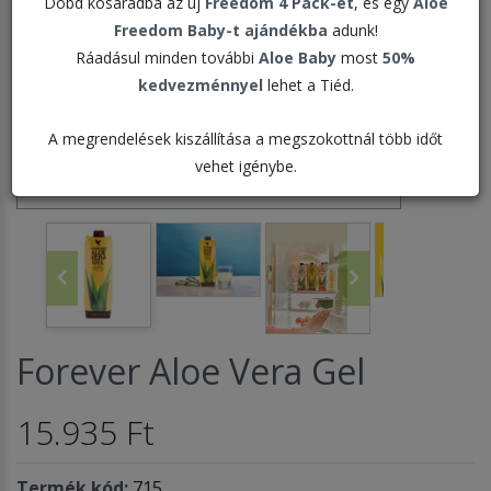
Dobd kosaradba az új
Freedom 4 Pack-et
, és egy
Aloe
Freedom Baby-t ajándékba
adunk!
Ráadásul minden további
Aloe Baby
most
50%
kedvezménnyel
lehet a Tiéd.
A megrendelések kiszállítása a megszokottnál több időt
vehet igénybe.
Forever Aloe Vera Gel
15.935 Ft
Termék kód:
715