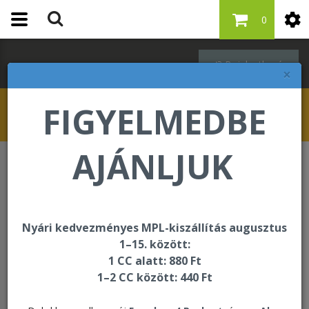
0
Bejelentkezés
×
FIGYELMEDBE
AJÁNLJUK
Italok
Forever Aloe Vera Gel
Nyári kedvezményes MPL-kiszállítás augusztus
1–15. között:
1 CC alatt: 880 Ft
1–2 CC között: 440 Ft