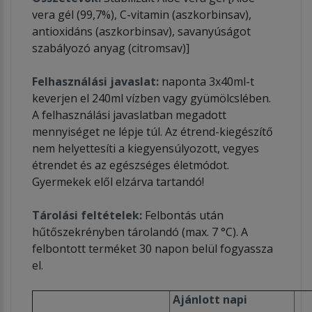
vera gél (99,7%), C-vitamin (aszkorbinsav),
antioxidáns (aszkorbinsav), savanyúságot
szabályozó anyag (citromsav)]
Felhasználási javaslat:
naponta 3x40ml-t
keverjen el 240ml vízben vagy gyümölcslében.
A felhasználási javaslatban megadott
mennyiséget ne lépje túl. Az étrend-kiegészítő
nem helyettesíti a kiegyensúlyozott, vegyes
étrendet és az egészséges életmódot.
Gyermekek elől elzárva tartandó!
Tárolási feltételek:
Felbontás után
hűtőszekrényben tárolandó (max. 7 °C). A
felbontott terméket 30 napon belül fogyassza
el.
Ajánlott napi