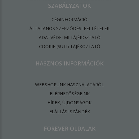
SZABÁLYZATOK
CÉGINFORMÁCIÓ
ÁLTALÁNOS SZERZŐDÉSI FELTÉTELEK
ADATVÉDELMI TÁJÉKOZTATÓ
​COOKIE (SÜTI) TÁJÉKOZTATÓ
HASZNOS INFORMÁCIÓK
WEBSHOPUNK HASZNÁLATÁRÓL
ELÉRHETŐSÉGEINK
HÍREK, ÚJDONSÁGOK
ELÁLLÁSI SZÁNDÉK
FOREVER OLDALAK