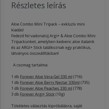
Részletes leírás
Aloe Combo Mini Tripack – exkluzív mini
kiadás!
Fedezd fel vadonatúj Argi+ & Aloe Combo Mini
Tripackünket, amelyben kedvenc aloe italaink
és az ARGI+ Stick találkoznak egy praktikus,
látványos összeállításban!
A csomag tartalma:
1 db
Forever Aloe Vera Gel 330 ml
(716)
1 db
Forever Aloe Berry Nectar 330ml
(735)
1 db
Forever Aloe Peaches 330 ml
(778)
3 db
Forever Argi+ Stick
(10g)
​Tökéletes választás kipróbálásra, saját