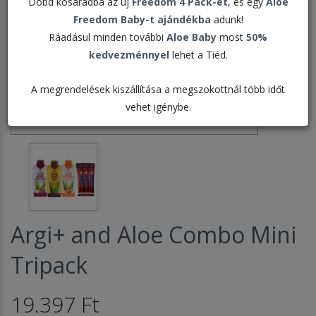
Dobd kosaradba az új
Freedom 4 Pack-et
, és egy
Aloe
Freedom Baby-t ajándékba
adunk!
Ráadásul minden további
Aloe Baby
most
50%
kedvezménnyel
lehet a Tiéd.
A megrendelések kiszállítása a megszokottnál több időt
vehet igénybe.
Argi+ and Aloe Combo Mini
Tripack
19.397 Ft