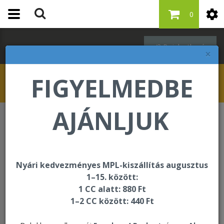
0
Bejelentkezés
×
FIGYELMEDBE
AJÁNLJUK
Italok
Argi+ and Aloe Combo Mini Tripack
Nyári kedvezményes MPL-kiszállítás augusztus
1–15. között:
1 CC alatt: 880 Ft
1–2 CC között: 440 Ft