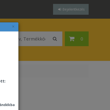
Bejelentkezés
×
0
tt:
jándékba