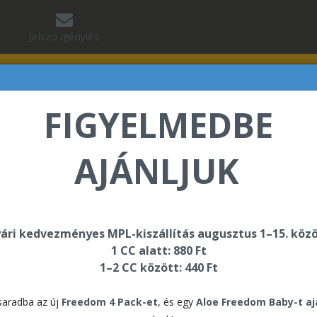
Jelszó igénylés
FIGYELMEDBE
AJÁNLJUK
ári kedvezményes MPL-kiszállítás augusztus 1–15. közö
ok
1 CC alatt: 880 Ft
1–2 CC között: 440 Ft
os tanácsok az aloé italokhoz >>>
aradba az új
Freedom 4 Pack-et
, és egy
Aloe Freedom Baby-t a
Táblázat