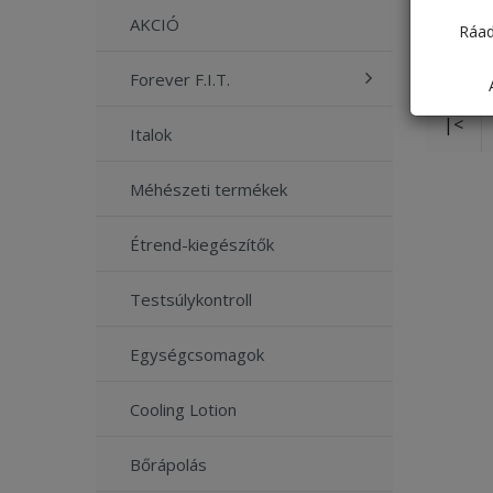
AKCIÓ
Ráad
Forever F.I.T.
|<
Italok
Méhészeti termékek
Étrend-kiegészítők
Testsúlykontroll
Egységcsomagok
Cooling Lotion
Bőrápolás