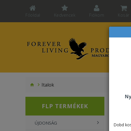
Főoldal
Kedvencek
Fiókom
Kosár
Italok
Ny
Ital
FLP TERMÉKEK
Font
ÚJDONSÁG
Dobd kos