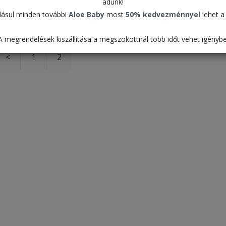
adunk!
ásul minden további
Aloe Baby
most
50% kedvezménnyel
lehet a 
Alapértelmezett
A megrendelések kiszállítása a megszokottnál több időt vehet igénybe
<
1
2