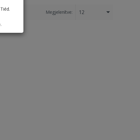
Tiéd.
12
Megjelenítve:
.