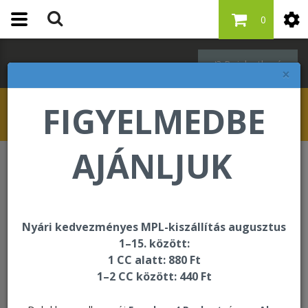
0
Bejelentkezés
×
FIGYELMEDBE
AJÁNLJUK
Lendületes életmód
Aloe Cooling Lotion
Nyári kedvezményes MPL-kiszállítás augusztus
1–15. között:
1 CC alatt: 880 Ft
1–2 CC között: 440 Ft