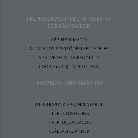
FELHASZNÁLÓI FELTÉTELEK ÉS
SZABÁLYZATOK
CÉGINFORMÁCIÓ
ÁLTALÁNOS SZERZŐDÉSI FELTÉTELEK
ADATVÉDELMI TÁJÉKOZTATÓ
​COOKIE (SÜTI) TÁJÉKOZTATÓ
HASZNOS INFORMÁCIÓK
WEBSHOPUNK HASZNÁLATÁRÓL
ELÉRHETŐSÉGEINK
HÍREK, ÚJDONSÁGOK
ELÁLLÁSI SZÁNDÉK