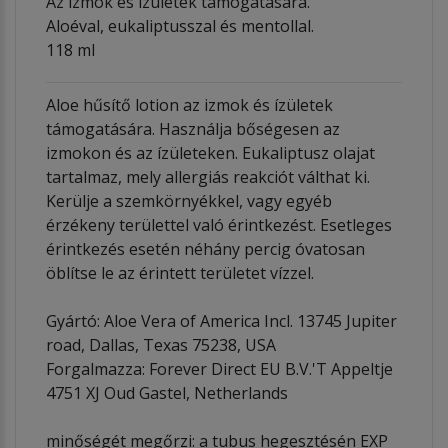
Az izmok és ízületek támogatására.
Aloéval, eukaliptusszal és mentollal.
118 ml
Aloe hűsítő lotion az izmok és ízületek
támogatására. Használja bőségesen az
izmokon és az ízületeken. Eukaliptusz olajat
tartalmaz, mely allergiás reakciót válthat ki.
Kerülje a szemkörnyékkel, vagy egyéb
érzékeny területtel való érintkezést. Esetleges
érintkezés esetén néhány percig óvatosan
öblítse le az érintett területet vízzel.
Gyártó: Aloe Vera of America Incl. 13745 Jupiter
road, Dallas, Texas 75238, USA
Forgalmazza: Forever Direct EU B.V.'T Appeltje
4751 XJ Oud Gastel, Netherlands
minőségét megőrzi: a tubus hegesztésén EXP