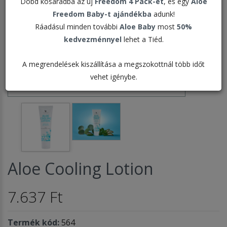
Dobd kosaradba az új
Freedom 4 Pack-et
, és egy
Aloe
Freedom Baby-t ajándékba
adunk!
Ráadásul minden további
Aloe Baby
most
50%
kedvezménnyel
lehet a Tiéd.
A megrendelések kiszállítása a megszokottnál több időt
vehet igénybe.
Aloe Cooling Lotion
7.637 Ft
Termék kód:
564