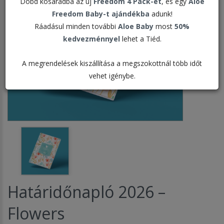
Dobd kosaradba az új
Freedom 4 Pack-et
, és egy
Aloe
Freedom Baby-t ajándékba
adunk!
Ráadásul minden további
Aloe Baby
most
50%
kedvezménnyel
lehet a Tiéd.
A megrendelések kiszállítása a megszokottnál több időt
vehet igénybe.
Határidőnapló 2026 –
Flowers