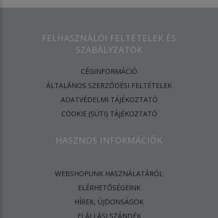
FELHASZNÁLÓI FELTÉTELEK ÉS
SZABÁLYZATOK
CÉGINFORMÁCIÓ
ÁLTALÁNOS SZERZŐDÉSI FELTÉTELEK
ADATVÉDELMI TÁJÉKOZTATÓ
​COOKIE (SÜTI) TÁJÉKOZTATÓ
HASZNOS INFORMÁCIÓK
WEBSHOPUNK HASZNÁLATÁRÓL
ELÉRHETŐSÉGEINK
HÍREK, ÚJDONSÁGOK
ELÁLLÁSI SZÁNDÉK