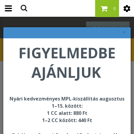
0
Bejelentkezés
×
FIGYELMEDBE
AJÁNLJUK
Oktatási és segédanyagok
Kézikönyv, munkafüzet
Határidőnapló 2026 – Flowers
Nyári kedvezményes MPL-kiszállítás augusztus
1–15. között:
1 CC alatt: 880 Ft
1–2 CC között: 440 Ft