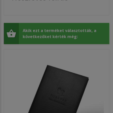
Akik ezt a terméket választották, a
következőket kérték még: