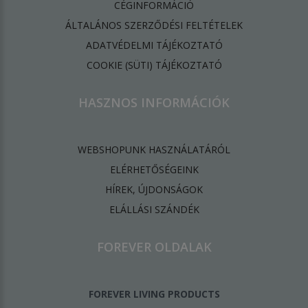
CÉGINFORMÁCIÓ
ÁLTALÁNOS SZERZŐDÉSI FELTÉTELEK
ADATVÉDELMI TÁJÉKOZTATÓ
​COOKIE (SÜTI) TÁJÉKOZTATÓ
HASZNOS INFORMÁCIÓK
WEBSHOPUNK HASZNÁLATÁRÓL
ELÉRHETŐSÉGEINK
HÍREK, ÚJDONSÁGOK
ELÁLLÁSI SZÁNDÉK
FOREVER OLDALAK
FOREVER LIVING PRODUCTS