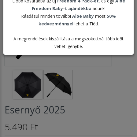
Dobd kosaradba az új
Freedom 4 Pack-et
, és egy
Aloe
Freedom Baby-t ajándékba
adunk!
Ráadásul minden további
Aloe Baby
most
50%
kedvezménnyel
lehet a Tiéd.
A megrendelések kiszállítása a megszokottnál több időt
vehet igénybe.
Esernyő 2025
5.490 Ft