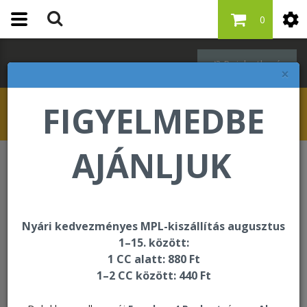
0
Bejelentkezés
×
FIGYELMEDBE
AJÁNLJUK
Oktatási és segédanyagok
Kiegészítők
Esernyő 2025
Nyári kedvezményes MPL-kiszállítás augusztus
1–15. között:
1 CC alatt: 880 Ft
1–2 CC között: 440 Ft