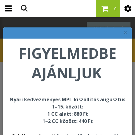
0
Bejelentkezés
×
FIGYELMEDBE
AJÁNLJUK
Keresés
Keresés
Nyári kedvezményes MPL-kiszállítás augusztus
1–15. között:
1 CC alatt: 880 Ft
Rendezés:
1–2 CC között: 440 Ft