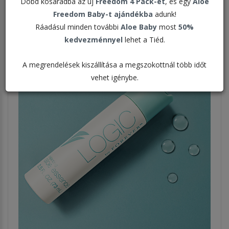
Dobd kosaradba az új
Freedom 4 Pack-et
, és egy
Aloe
Megjelenítve:
Freedom Baby-t ajándékba
adunk!
Ráadásul minden további
Aloe Baby
most
50%
kedvezménnyel
lehet a Tiéd.
A megrendelések kiszállítása a megszokottnál több időt
vehet igénybe.