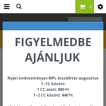
0
Bejelentkezés
×
FIGYELMEDBE
AJÁNLJUK
A kért oldal nem található
A kért oldal nem található!
Nyári kedvezményes MPL-kiszállítás augusztus
1–15. között:
1 CC alatt: 880 Ft
1–2 CC között: 440 Ft
Bankkártyás fizetési szolgáltató: