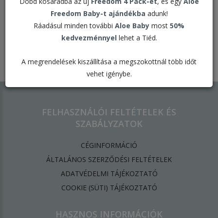
Dobd kosaradba az új
Freedom 4 Pack-et
, és egy
Aloe
Freedom Baby-t ajándékba
adunk!
Ráadásul minden további
Aloe Baby
most
50%
kedvezménnyel
lehet a Tiéd.
Elfogadott kártyák:
A megrendelések kiszállítása a megszokottnál több időt
vehet igénybe.
FELHASZNÁLÓI FELTÉTELEK ÉS
SZABÁLYZATOK
CÉGINFORMÁCIÓ
ÁLTALÁNOS SZERZŐDÉSI FELTÉTELEK
ADATVÉDELMI TÁJÉKOZTATÓ
​COOKIE (SÜTI) TÁJÉKOZTATÓ
HASZNOS INFORMÁCIÓK