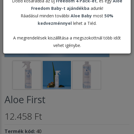
Dobd kosaradba az új
Freedom 4 Pack-et
, és egy
Aloe
Freedom Baby-t ajándékba
adunk!
Ráadásul minden további
Aloe Baby
most
50%
kedvezménnyel
lehet a Tiéd.
A megrendelések kiszállítása a megszokottnál több időt
vehet igénybe.
Aloe First
12.458 Ft
Termék kód:
40