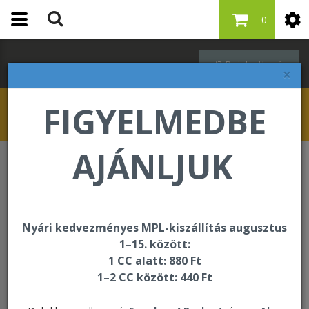
0
Bejelentkezés
×
FIGYELMEDBE
AJÁNLJUK
Személyi higiénia
Aloe First
Nyári kedvezményes MPL-kiszállítás augusztus
1–15. között:
1 CC alatt: 880 Ft
1–2 CC között: 440 Ft