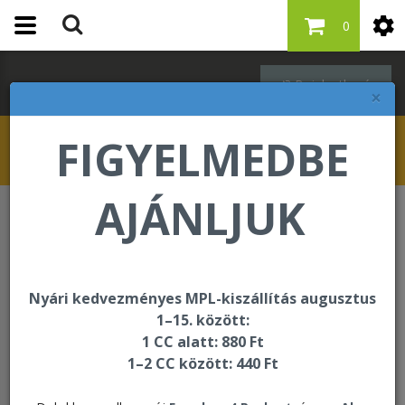
0
Bejelentkezés
×
FIGYELMEDBE
AJÁNLJUK
Testsúlykontroll
DX4™
Nyári kedvezményes MPL-kiszállítás augusztus
1–15. között:
1 CC alatt: 880 Ft
1–2 CC között: 440 Ft