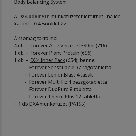
Body Balancing System
A DX4
bővített
munkafüzetet letöltheti, ha ide
kattint:
DX4 Booklet >>
A csomag tartalma:
4 db -
Forever Aloe Vera Gel 330ml
(716)
1 db -
Forever Plant Protein
(656)
1 db -
DX4 Inner Pack
(654), benne:
- Forever Sensatiable 32 rágótabletta
- Forever LemonBlast 4 tasak
- Forever Multi Fiz 4 pezsgőtabletta
- Forever DuoPure 8 tabletta
- Forever Therm Plus 12 tabletta
+ 1 db
DX4 munkafüzet
(PA155)