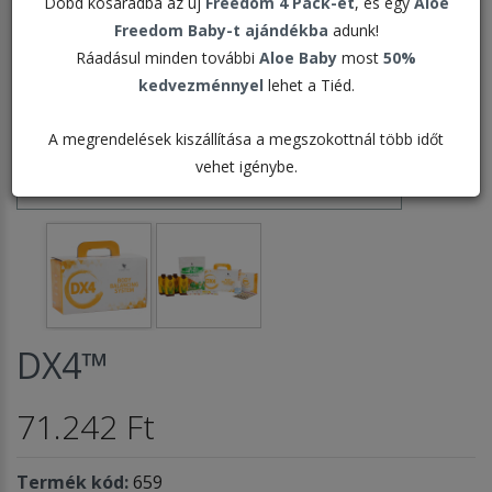
Dobd kosaradba az új
Freedom 4 Pack-et
, és egy
Aloe
Freedom Baby-t ajándékba
adunk!
Ráadásul minden további
Aloe Baby
most
50%
kedvezménnyel
lehet a Tiéd.
A megrendelések kiszállítása a megszokottnál több időt
vehet igénybe.
DX4™
71.242 Ft
Termék kód:
659