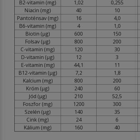
B2-vitamin (mg)
1,02
0,255
Niacin (mg)
40
10
Pantoténsav (mg)
16
4,0
B6-vitamin (mg)
4
1,0
Biotin (µg)
600
150
Folsav (µg)
800
200
C-vitamin (mg)
120
30
D-vitamin (µg)
12
3
E-vitamin (mg)
44,1
11
B12-vitamin (µg)
7,2
1,8
Kalcium (mg)
800
200
Króm (µg)
240
60
Jód (µg)
210
52,5
Foszfor (mg)
1200
300
Szelén (µg)
140
35
Cink (mg)
24
6
Kálium (mg)
160
40