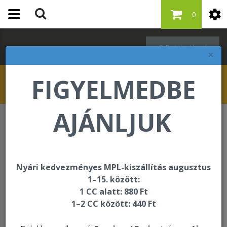
0
Bejelentkezés
×
FIGYELMEDBE
AJÁNLJUK
Testsúlykontroll
Forever Lite Ultra Vanilla
Nyári kedvezményes MPL-kiszállítás augusztus
1–15. között:
1 CC alatt: 880 Ft
1–2 CC között: 440 Ft