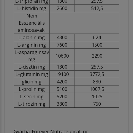
L-triptofán mg
1300
257.5
L-histidin mg
2600
512,5
Nem
Esszenciális
aminosavak:
L-alanin mg
4300
624
L-arginin mg
7600
1500
L-asparaginsav
10600
2290
mg
L-cisztin mg
1300
257,5
L-glutamin mg
19100
3772,5
glicin mg
4200
830
L-prolin mg
5100
1007,5
L-serin mg
5200
1025
L-tirozin mg
3800
750
Gyártja: Forever Nutraceutical Inc.