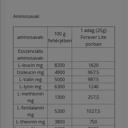
Aminosavak:
1 adag (25g)
100 g
aminosavak:
Forever Lite
fehérjében
porban
Esszenciális
aminosavak:
L-leucin mg
8200
1620
Izoleucin mg
4900
967,5
L-Valin mg
5000
987.5
L-lysin mg
6300
1240
L-methionin
1300
257,5
mg
L-fenilalanin
5200
1027,5
mg
L-theonin mg
3800
750