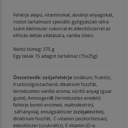
Fehérje alapú, vitaminokat, ásványi anyagokat,
rostot tartalmazó speciális gyógyászati célra
szánt élelmiszer cukorral és édesítőszerrel az
elhízás diétás ellátására, vanília ízben.
Nettó tömeg: 375 g
Egy tasak 15 adagot tartalmaz (15x25g).
Összetevők:
szójafehérje
izolátum, fruktóz,
fructooligoszacharid, dikalcium foszfát,
természetes vanília aroma, sűrítő anyag (guar
gumi), Aminogen® (természetes eredetű
fehérje bontó enzimek, maltodextrin),
sáfrányolaj, emulgeálószer
(szójalecitin
),
dinátrium foszfát, C-vitamin (aszkorbinsav),
édesítőszer (szukralóz), E vitamin (D-α