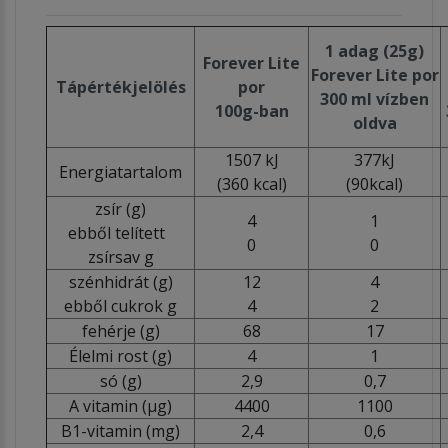
1 adag (25g)
Forever Lite
Forever Lite por
Tápértékjelölés
por
300 ml vízben
100g-ban
oldva
1507 kJ
377kJ
Energiatartalom
(360 kcal)
(90kcal)
zsír (g)
4
1
ebből telített
0
0
zsírsav g
szénhidrát (g)
12
4
ebből cukrok g
4
2
fehérje (g)
68
17
Élelmi rost (g)
4
1
só (g)
2,9
0,7
A vitamin (µg)
4400
1100
B1-vitamin (mg)
2,4
0,6