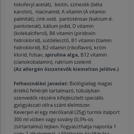
tokoferyl acetát), biotin, színezék (béta
karotin), niacinamid, A vitamin (A vitamin
palmitát), cink oxid, pantoténsav (kalcium d-
pantotenát), kálium jodid, D vitamin
(kolekalciferol), B6 vitamin (piridoxin
hidroklorid), sütőélesztő, B1 vitamin (tiamin
hidroklorid), B2 vitamin (riboflavin), króm
klorid, folsav,
spirulina alga,
B12 vitamin
(cianokobalamin), nátrium szelenit
(Az allergén összetevők kiemelten jelölve.)
Felhasználási javaslat:
Biológiailag magas
értékű fehérjét tartalmazó, túlsúlyban
szenvedők részére kifejlesztett speciális
gyógyászati célra szánt élelmiszer.
Keverjen el egy mérőkanál (25g) turmix italport
300 ml vízben vagy sovány (0,5%-os
zsírtartalmú) tejben. Fogyaszthatja naponta 1
vagy 2 alkalommal, a főétkezés kiváltására,