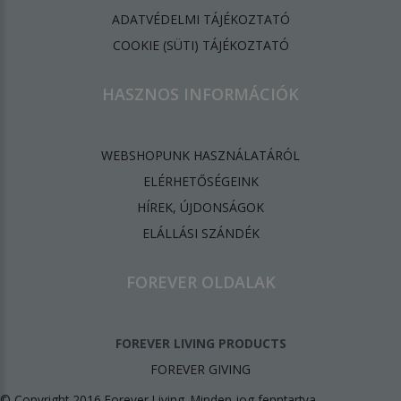
ADATVÉDELMI TÁJÉKOZTATÓ
​COOKIE (SÜTI) TÁJÉKOZTATÓ
HASZNOS INFORMÁCIÓK
WEBSHOPUNK HASZNÁLATÁRÓL
ELÉRHETŐSÉGEINK
HÍREK, ÚJDONSÁGOK
ELÁLLÁSI SZÁNDÉK
FOREVER OLDALAK
FOREVER LIVING PRODUCTS
FOREVER GIVING
© Copyright 2016 Forever Living. Minden jog fenntartva.