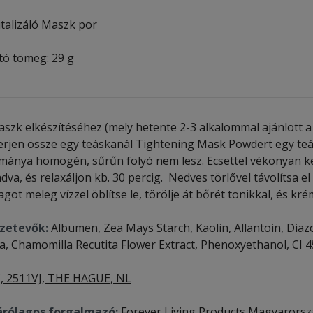
italizáló Maszk por
tó tömeg: 29 g
aszk elkészítéséhez (mely hetente 2-3 alkalommal ajánlott a 
erjen össze egy teáskanál Tightening Mask Powdert egy teás
ománya homogén, sűrűn folyó nem lesz. Ecsettel vékonyan kenj
dva, és relaxáljon kb. 30 percig. Nedves törlővel távolítsa
got meleg vízzel öblítse le, törölje át bőrét tonikkal, és k
zetevők:
Albumen, Zea Mays Starch, Kaolin, Allantoin, Diaz
a, Chamomilla Recutita Flower Extract, Phenoxyethanol, CI 
, 2511VJ, THE HAGUE, NL
árólagos forgalmazó:
Forever Living Products Magyarorszá