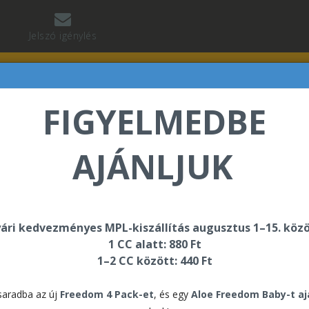
Jelszó igénylés
FIGYELMEDBE
AJÁNLJUK
ári kedvezményes MPL-kiszállítás augusztus 1–15. közö
Tig
1 CC alatt: 880 Ft
1–2 CC között: 440 Ft
9.58
aradba az új
Freedom 4 Pack-et
, és egy
Aloe Freedom Baby-t a