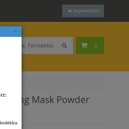
Bejelentkezés
×
0
tt:
htening Mask Powder
8 Ft
jándékba