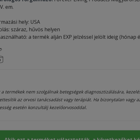
IV. em.
rmazási hely: USA
olás: száraz, hűvös helyen
asználható: a termék alján EXP jelzéssel jelölt ideig (hónap é
 a termékek nem szolgálnak betegségek diagnosztizálására, kezelé
ettesítik az orvosi tanácsadást vagy terápiát. Ha bizonytalan vagy 
esség esetén konzultálj kezelőorvosoddal.
Akik ezt a terméket választották, a következőket k