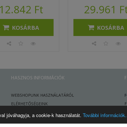
12.842 Ft
29.961 F
KOSÁRBA
KOSÁRBA
HASZNOS INFORMÁCIÓK
WEBSHOPUNK HASZNÁLATÁRÓL
F
ELÉRHETŐSÉGEINK
F
HÍREK, ÚJDONSÁGOK
val jóváhagyja, a cookie-k használatát.
További információk..
ELÁLLÁSI SZÁNDÉK