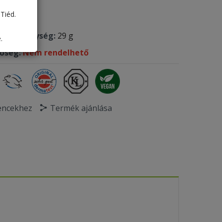
 kód:
652
Tiéd.
ték:
0.072
olási egység:
29 g
.
tőség:
Nem rendelhető
encekhez
Termék ajánlása