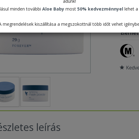
Termék
adunk!
ásul minden további
Aloe Baby
most
50% kedvezménnyel
lehet a 
Pontér
Csomag
A megrendelések kiszállítása a megszokottnál több időt vehet igénybe
Elérhe
Kedv
szletes leírás