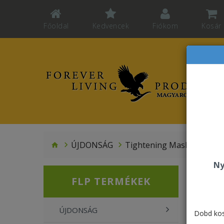
Főoldal
Kedvencek
Fiókom
Kosár
ÚJDONSÁG
Tightening Mask Powder
Ny
FLP TERMÉKEK
ÚJDONSÁG
Dobd kos