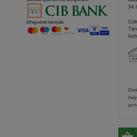
34. 
Szá
Elfogadott kártyák:
Tár
Felh
Ezek
hely
terh