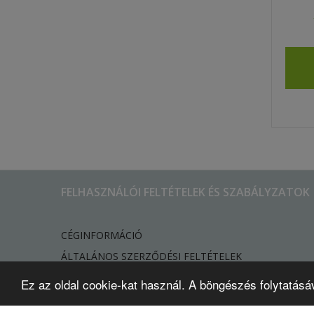
FELHASZNÁLÓI FELTÉTELEK ÉS SZABÁLYZATOK
CÉGINFORMÁCIÓ
ÁLTALÁNOS SZERZŐDÉSI FELTÉTELEK
ADATVÉDELMI TÁJÉKOZTATÓ
Ez az oldal cookie-kat használ. A böngészés folytatásá
​COOKIE (SÜTI) TÁJÉKOZTATÓ