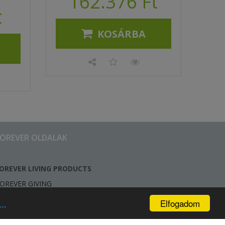
162.376 Ft
t
KOSÁRBA
FOREVER OLDALAK
OREVER LIVING PRODUCTS
OREVER GIVING
Elfogadom
..