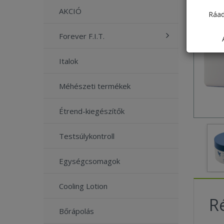
AKCIÓ
Ráad
Forever F.I.T.
Italok
Méhészeti termékek
Étrend-kiegészítők
Testsúlykontroll
Egységcsomagok
Cooling Lotion
Ré
Bőrápolás