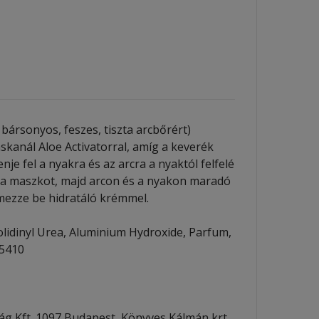
bársonyos, feszes, tiszta arcbőrért)
kanál Aloe Activatorral, amíg a keverék
e fel a nyakra és az arcra a nyaktól felfelé
 el a maszkot, majd arcon és a nyakon maradó
rémezze be hidratáló krémmel.
olidinyl Urea, Aluminium Hydroxide, Parfum,
45410
g Kft. 1097 Budapest, Könyves Kálmán krt.