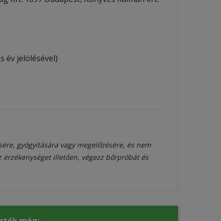
s év jelölésével)
sére, gyógyítására vagy megelőzésére, és nem
az érzékenységet illetően, végezz bőrpróbát és
érték még: