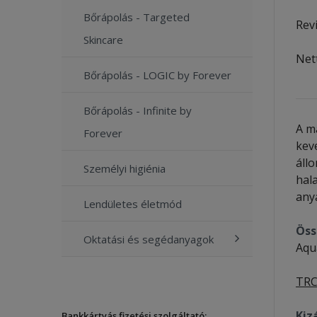
Bőrápolás - Targeted
Rev
Skincare
Net
Bőrápolás - LOGIC by Forever
Bőrápolás - Infinite by
A m
Forever
kev
áll
Személyi higiénia
hala
anya
Lendületes életmód
Öss
Oktatási és segédanyagok
Aqu
TRC
Kiz
Bankkártyás fizetési szolgáltató: