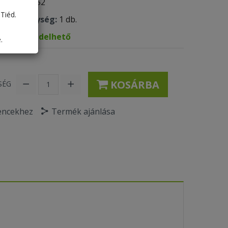
 kód:
KI952
Tiéd.
olási egység:
1 db.
tőség:
Rendelhető
.
KOSÁRBA
SÉG
encekhez
Termék ajánlása