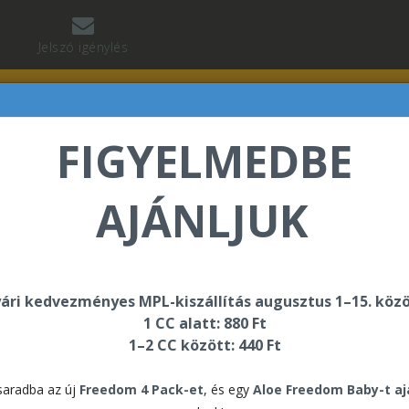
Jelszó igénylés
FIGYELMEDBE
AJÁNLJUK
ágok
WMM Vászontáska
ári kedvezményes MPL-kiszállítás augusztus 1–15. közö
WMM
1 CC alatt: 880 Ft
1–2 CC között: 440 Ft
890 
aradba az új
Freedom 4 Pack-et
, és egy
Aloe Freedom Baby-t a