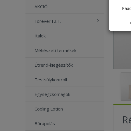
AKCIÓ
Ráad
Forever F.I.T.
Italok
Méhészeti termékek
Étrend-kiegészítők
Testsúlykontroll
Egységcsomagok
Cooling Lotion
Ré
Bőrápolás