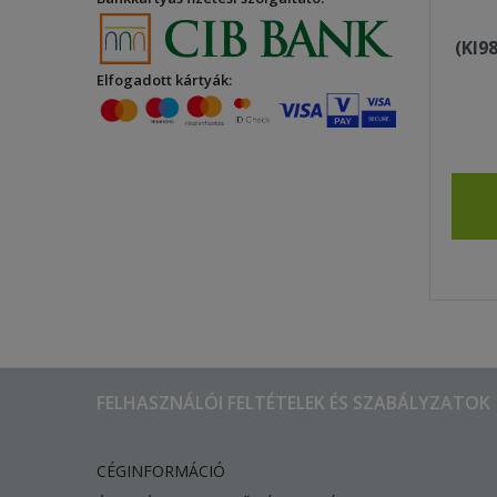
(KI9
Elfogadott kártyák:
FELHASZNÁLÓI FELTÉTELEK ÉS SZABÁLYZATOK
CÉGINFORMÁCIÓ