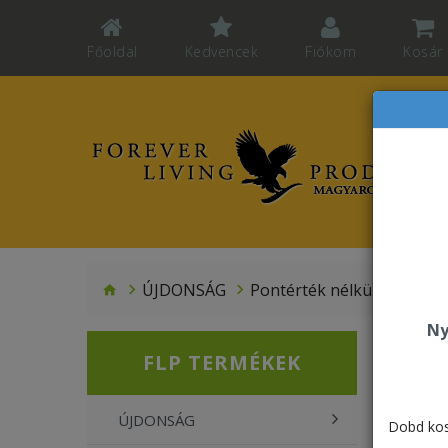
Főoldal
Kedvencek
Fiókom
Kosár
ÚJDONSÁG
Pontérték nélküli újdons
Ny
FLP TERMÉKEK
ÚJDONSÁG
Dobd kos