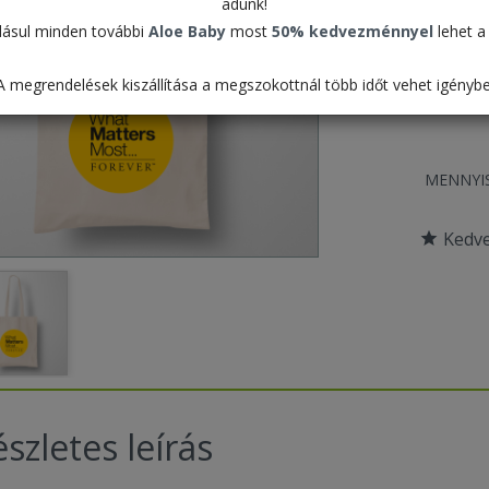
Termék
adunk!
ásul minden további
Aloe Baby
most
50% kedvezménnyel
lehet a 
Csomag
Elérhe
A megrendelések kiszállítása a megszokottnál több időt vehet igénybe
MENNYI
Kedv
szletes leírás