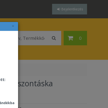
Bejelentkezés
×
0
tt:
 Vászontáska
Ft
jándékba