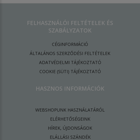
FELHASZNÁLÓI FELTÉTELEK ÉS
SZABÁLYZATOK
CÉGINFORMÁCIÓ
ÁLTALÁNOS SZERZŐDÉSI FELTÉTELEK
ADATVÉDELMI TÁJÉKOZTATÓ
​COOKIE (SÜTI) TÁJÉKOZTATÓ
HASZNOS INFORMÁCIÓK
WEBSHOPUNK HASZNÁLATÁRÓL
ELÉRHETŐSÉGEINK
HÍREK, ÚJDONSÁGOK
ELÁLLÁSI SZÁNDÉK