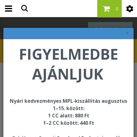
0
Bejelentkezés
×
FIGYELMEDBE
AJÁNLJUK
ÚJDONSÁG
Pontértékes újdonságok
Tightening Mask Powder
Nyári kedvezményes MPL-kiszállítás augusztus
1–15. között:
1 CC alatt: 880 Ft
1–2 CC között: 440 Ft