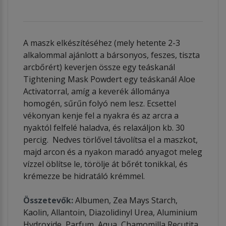
A maszk elkészítéséhez (mely hetente 2-3
alkalommal ajánlott a bársonyos, feszes, tiszta
arcbőrért) keverjen össze egy teáskanál
Tightening Mask Powdert egy teáskanál Aloe
Activatorral, amíg a keverék állománya
homogén, sűrűn folyó nem lesz. Ecsettel
vékonyan kenje fel a nyakra és az arcra a
nyaktól felfelé haladva, és relaxáljon kb. 30
percig. Nedves törlővel távolítsa el a maszkot,
majd arcon és a nyakon maradó anyagot meleg
vízzel öblítse le, törölje át bőrét tonikkal, és
krémezze be hidratáló krémmel.
Összetevők:
Albumen, Zea Mays Starch,
Kaolin, Allantoin, Diazolidinyl Urea, Aluminium
Hydroxide, Parfum, Aqua, Chamomilla Recutita