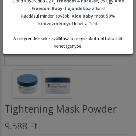
Dobd kosaradba az új
Freedom 4 Pack-et
, és egy
Aloe
Freedom Baby-t ajándékba
adunk!
Ráadásul minden további
Aloe Baby
most
50%
kedvezménnyel
lehet a Tiéd.
A megrendelések kiszállítása a megszokottnál több időt
vehet igénybe.
Tightening Mask Powder
9.588 Ft