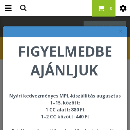
0
Bejelentkezés
×
FIGYELMEDBE
AJÁNLJUK
Egységcsomagok
4 Pack Aloe Vera Gel
Nyári kedvezményes MPL-kiszállítás augusztus
1–15. között:
1 CC alatt: 880 Ft
1–2 CC között: 440 Ft