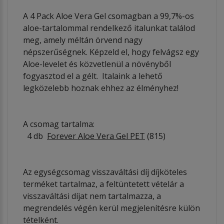
A 4 Pack Aloe Vera Gel csomagban a 99,7%-os
aloe-tartalommal rendelkező italunkat találod
meg, amely méltán örvend nagy
népszerűségnek. Képzeld el, hogy felvágsz egy
Aloe-levelet és közvetlenül a növényből
fogyasztod el a gélt. Italaink a lehető
legközelebb hoznak ehhez az élményhez!
A csomag tartalma:
4 db
Forever Aloe Vera Gel PET
(815)
Az egységcsomag visszaváltási díj díjköteles
terméket tartalmaz, a feltüntetett vételár a
visszaváltási díjat nem tartalmazza, a
megrendelés végén kerül megjelenítésre külön
tételként.