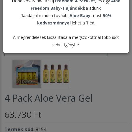
Dobd kosaradba az új
Freedom 4 Pack-et
, és egy
Aloe
Freedom Baby-t ajándékba
adunk!
Ráadásul minden további
Aloe Baby
most
50%
kedvezménnyel
lehet a Tiéd.
A megrendelések kiszállítása a megszokottnál több időt
vehet igénybe.
4 Pack Aloe Vera Gel
63.730 Ft
Termék kód:
8154