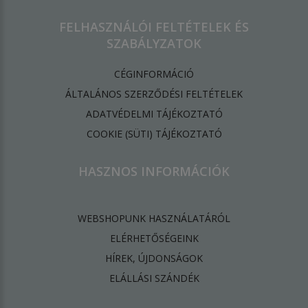
FELHASZNÁLÓI FELTÉTELEK ÉS
SZABÁLYZATOK
CÉGINFORMÁCIÓ
ÁLTALÁNOS SZERZŐDÉSI FELTÉTELEK
ADATVÉDELMI TÁJÉKOZTATÓ
​COOKIE (SÜTI) TÁJÉKOZTATÓ
HASZNOS INFORMÁCIÓK
WEBSHOPUNK HASZNÁLATÁRÓL
ELÉRHETŐSÉGEINK
HÍREK, ÚJDONSÁGOK
ELÁLLÁSI SZÁNDÉK