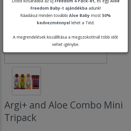
Dobd kosaradba az új
Freedom 4 Pack-et
, és egy
Aloe
Freedom Baby-t ajándékba
adunk!
Ráadásul minden további
Aloe Baby
most
50%
kedvezménnyel
lehet a Tiéd.
A megrendelések kiszállítása a megszokottnál több időt
vehet igénybe.
Argi+ and Aloe Combo Mini
Tripack