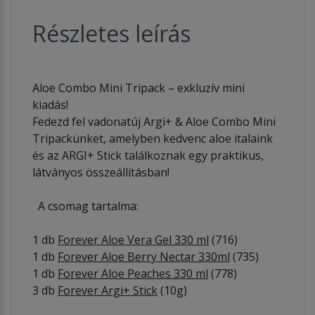
Részletes leírás
Aloe Combo Mini Tripack – exkluzív mini
kiadás!
Fedezd fel vadonatúj Argi+ & Aloe Combo Mini
Tripackünket, amelyben kedvenc aloe italaink
és az ARGI+ Stick találkoznak egy praktikus,
látványos összeállításban!
A csomag tartalma:
1 db
Forever Aloe Vera Gel 330 ml
(716)
1 db
Forever Aloe Berry Nectar 330ml
(735)
1 db
Forever Aloe Peaches 330 ml
(778)
3 db
Forever Argi+ Stick
(10g)