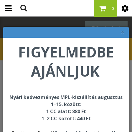
0
Bejelentkezés
×
FIGYELMEDBE
AJÁNLJUK
Egységcsomagok
Argi+ and Aloe Combo Mini Tripack
Nyári kedvezményes MPL-kiszállítás augusztus
1–15. között:
1 CC alatt: 880 Ft
1–2 CC között: 440 Ft