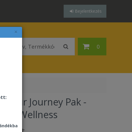
Bejelentkezés
×
0
tt:
t Your Journey Pak -
rt & Wellness
jándékba
376 Ft