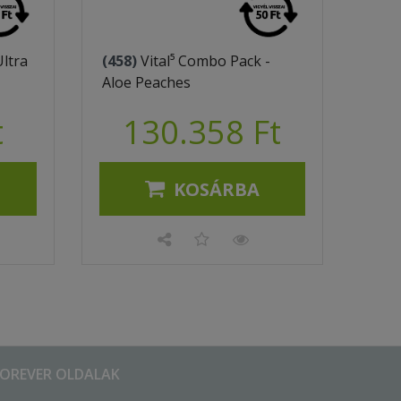
Ultra
(458)
Vital⁵ Combo Pack -
Aloe Peaches
t
130.358 Ft
KOSÁRBA
FOREVER OLDALAK