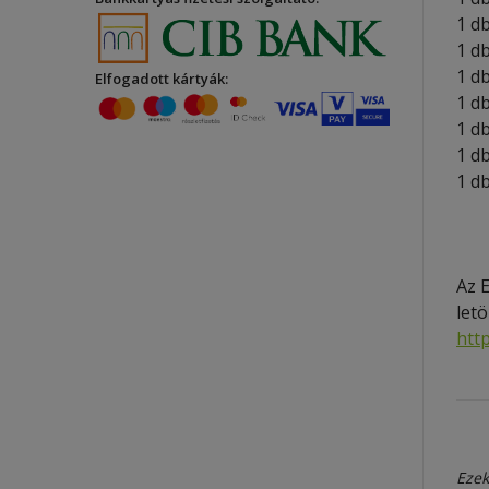
1 d
1 d
1 d
Elfogadott kártyák:
1 d
1 d
1 d
1 d
Az 
letö
htt
Ezek