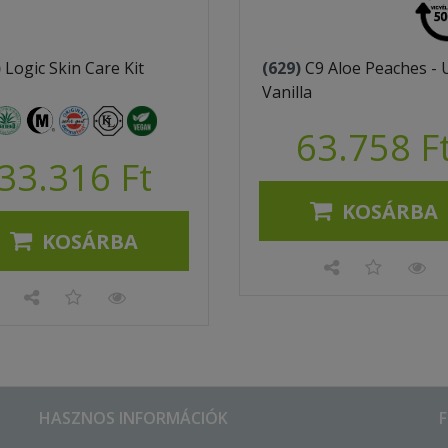
)
Logic Skin Care Kit
(629)
C9 Aloe Peaches - 
Vanilla
63.758 F
33.316 Ft
KOSÁRBA
KOSÁRBA
HASZNOS INFORMÁCIÓK