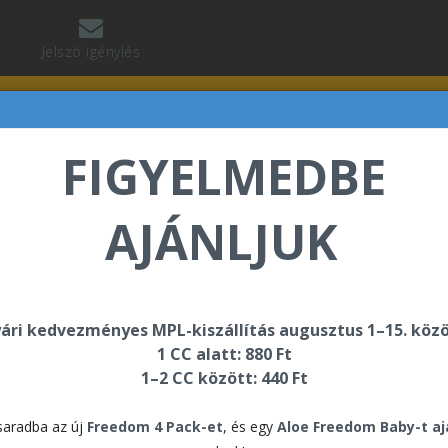
Jelszó igénylés
FIGYELMEDBE
AJÁNLJUK
Pak - Sport & Wellness
ári kedvezményes MPL-kiszállítás augusztus 1–15. közö
Star
1 CC alatt: 880 Ft
Spo
1–2 CC között: 440 Ft
aradba az új
Freedom 4 Pack-et
, és egy
Aloe Freedom Baby-t a
162.