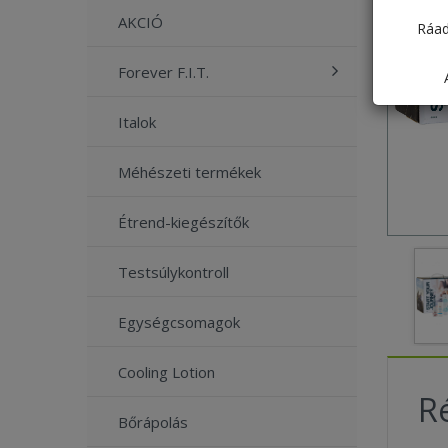
AKCIÓ
Ráad
Forever F.I.T.
Italok
Méhészeti termékek
Étrend-kiegészítők
Testsúlykontroll
Egységcsomagok
Cooling Lotion
Ré
Bőrápolás