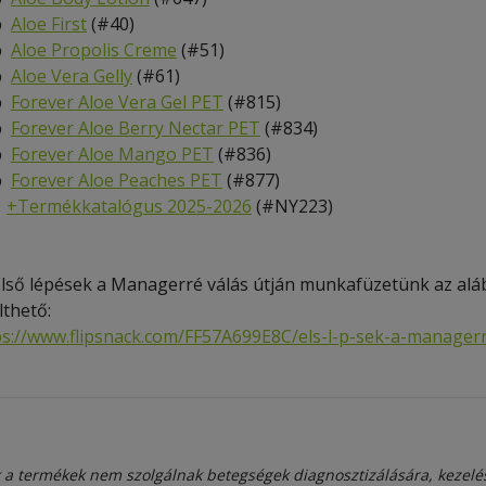
b
Aloe First
(#40)
b
Aloe Propolis Creme
(#51)
b
Aloe Vera Gelly
(#61)
b
Forever Aloe Vera Gel PET
(#815)
b
Forever Aloe Berry Nectar PET
(#834)
b
Forever Aloe Mango
PET
(#836)
b
Forever Aloe Peaches PET
(#877)
+
Termékkatalógus 2025-2026
(#NY223)
Első lépések a Managerré válás útján munkafüzetünk az aláb
lthető:
ps://www.flipsnack.com/FF57A699E8C/els-l-p-sek-a-managerr-
 a termékek nem szolgálnak betegségek diagnosztizálására, kezelé