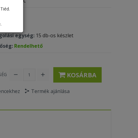
Tiéd.
 kód:
692
.
ték:
2
olási egység:
15 db-os készlet
tőség:
Rendelhető
KOSÁRBA
SÉG
encekhez
Termék ajánlása