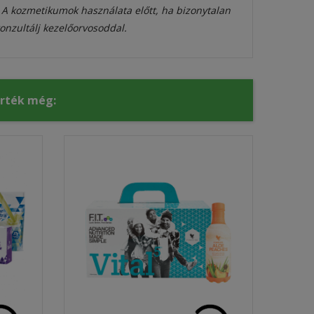
. A kozmetikumok használata előtt, ha bizonytalan
onzultálj kezelőorvosoddal.
érték még: