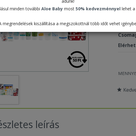
adunk!
ásul minden további
Aloe Baby
most
50% kedvezménnyel
lehet a 
Termék
A megrendelések kiszállítása a megszokottnál több időt vehet igénybe
Pontér
Csomag
Elérhe
MENNYI
Kedv
szletes leírás