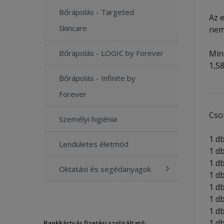
Bőrápolás - Targeted
Az e
Skincare
nem
Min
Bőrápolás - LOGIC by Forever
1,5
Bőrápolás - Infinite by
Forever
Cso
Személyi higiénia
1 
Lendületes életmód
1 
1 d
Oktatási és segédanyagok
1 d
1 d
1 d
1 d
1 d
Bankkártyás fizetési szolgáltató: