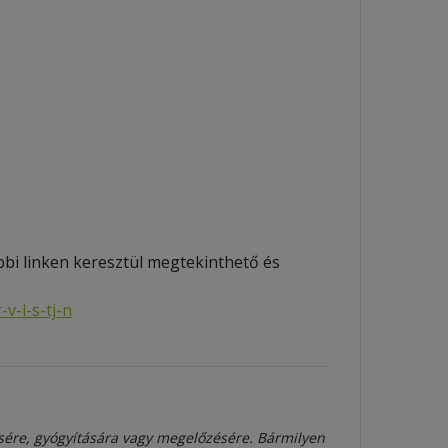
bi linken keresztül megtekinthető és
v-l-s-tj-n
sére, gyógyítására vagy megelőzésére. Bármilyen