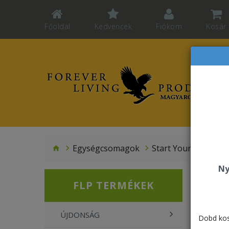
Főoldal
Kedvencek
Fiókom
Kosár
Egységcsomagok
Start Your Journey 
Ny
FLP TERMÉKEK
ÚJDONSÁG
Dobd kos