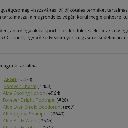
gységcsomag visszaváltási díj díjköteles terméket tartalmaz, a
 tartalmazza, a megrendelés végén kerül megjelenítésre kül
den, amire egy aktív, sportos és lendületes élethez szüksé
85 CC áráért, egyből kedvezményes, nagykereskedelmi áron.
magunk tartalma:
db
ARGI+
(#473)
db
Forever Therm
(#463)
b
Aloe Cooling Lotion
(#564)
b
Forever Bright Toothgel
(#28)
b
Aloe Ever-Shield Deodorant
(#67)
b
Aloe-Jojoba Shampoo
(#640)
b
Aloe Body Wash
(#646)
b
Aloe Body Lotion
(#647)