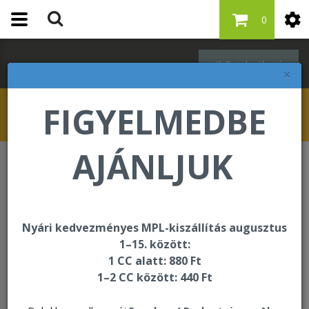
0
Bejelentkezés
×
FIGYELMEDBE
AJÁNLJUK
Étrend-kiegészítők
Forever Aloe Turm
Nyári kedvezményes MPL-kiszállítás augusztus
1–15. között:
1 CC alatt: 880 Ft
1–2 CC között: 440 Ft