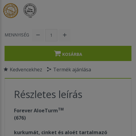
MENNYISÉG
KOSÁRBA
Kedvencekhez
Termék ajánlása
Részletes leírás
TM
Forever AloeTurm
(676)
kurkumát, cinket és aloét tartalmazó