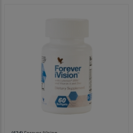
(624)
Forever iVision