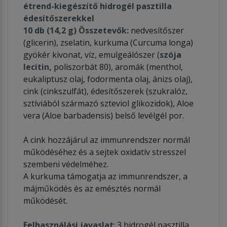
étrend-kiegészítő hidrogél pasztilla
édesítőszerekkel
10 db (14,2 g)
Összetevők:
nedvesítőszer
(glicerin), zselatin, kurkuma (Curcuma longa)
gyökér kivonat, víz, emulgeálószer (
szója
lecitin,
poliszorbát 80), aromák (menthol,
eukaliptusz olaj, fodormenta olaj, ánizs olaj),
cink (cinkszulfát), édesítőszerek (szukralóz,
sztíviából származó szteviol glikozidok), Aloe
vera (Aloe barbadensis) belső levélgél por.
A cink hozzájárul az immunrendszer normál
működéséhez és a sejtek oxidatív stresszel
szembeni védelméhez.
A kurkuma támogatja az immunrendszer, a
májműködés és az emésztés normál
működését.
Felhasználási javaslat
: 3 hidrogél pasztilla