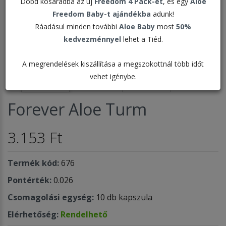
Dobd kosaradba az új
Freedom 4 Pack-et
, és egy
Aloe
Freedom Baby-t ajándékba
adunk!
Ráadásul minden további
Aloe Baby
most
50%
kedvezménnyel
lehet a Tiéd.
A megrendelések kiszállítása a megszokottnál több időt
vehet igénybe.
Forever Aloe Turm
3.153 Ft
Termék kód:
676
Pontérték:
0.026
Csomagolási egység:
10 db kapszula
Elérhetőség:
Rendelhető