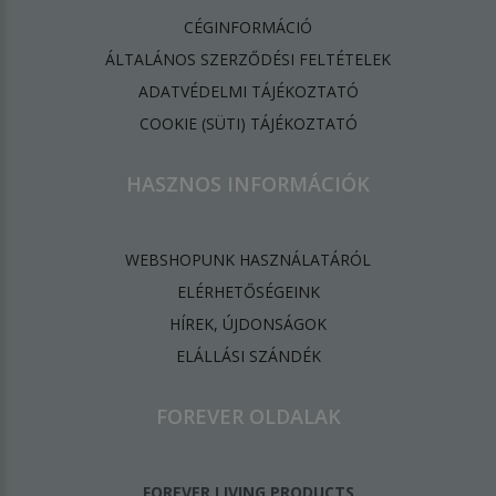
CÉGINFORMÁCIÓ
ÁLTALÁNOS SZERZŐDÉSI FELTÉTELEK
ADATVÉDELMI TÁJÉKOZTATÓ
​COOKIE (SÜTI) TÁJÉKOZTATÓ
HASZNOS INFORMÁCIÓK
WEBSHOPUNK HASZNÁLATÁRÓL
ELÉRHETŐSÉGEINK
HÍREK, ÚJDONSÁGOK
ELÁLLÁSI SZÁNDÉK
FOREVER OLDALAK
FOREVER LIVING PRODUCTS