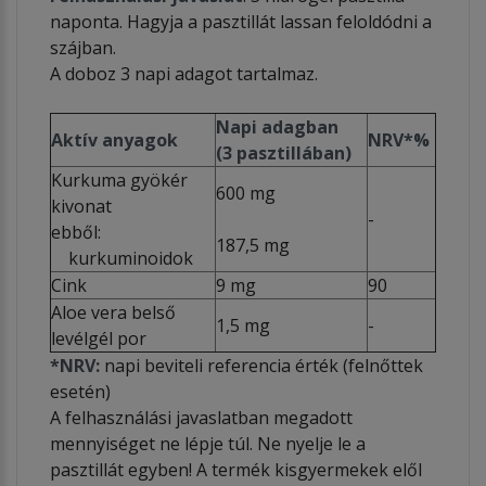
naponta. Hagyja a pasztillát lassan feloldódni a
szájban.
A doboz 3 napi adagot tartalmaz.
Napi adagban
Aktív anyagok
NRV*%
(3 pasztillában)
Kurkuma gyökér
600 mg
kivonat
-
ebből:
187,5 mg
kurkuminoidok
Cink
9 mg
90
Aloe vera belső
1,5 mg
-
levélgél por
*NRV:
napi beviteli referencia érték (felnőttek
esetén)
A felhasználási javaslatban megadott
mennyiséget ne lépje túl. Ne nyelje le a
pasztillát egyben! A termék kisgyermekek elől