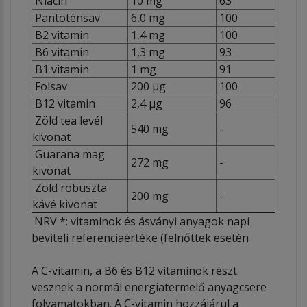
Niacin
10 mg
63
Pantoténsav
6,0 mg
100
B2 vitamin
1,4 mg
100
B6 vitamin
1,3 mg
93
B1 vitamin
1 mg
91
Folsav
200 µg
100
B12 vitamin
2,4 µg
96
Zöld tea levél
540 mg
-
kivonat
Guarana mag
272 mg
-
kivonat
Zöld robuszta
200 mg
-
kávé kivonat
NRV *: vitaminok és ásványi anyagok napi
beviteli referenciaértéke (felnőttek esetén
A C-vitamin, a B6 és B12 vitaminok részt
vesznek a normál energiatermelő anyagcsere
folyamatokban. A C-vitamin hozzájárul a