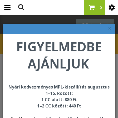
0
Bejelentkezés
×
FIGYELMEDBE
AJÁNLJUK
Forever F.I.T.
C9
C9 Inner pack
Nyári kedvezményes MPL-kiszállítás augusztus
1–15. között:
1 CC alatt: 880 Ft
1–2 CC között: 440 Ft