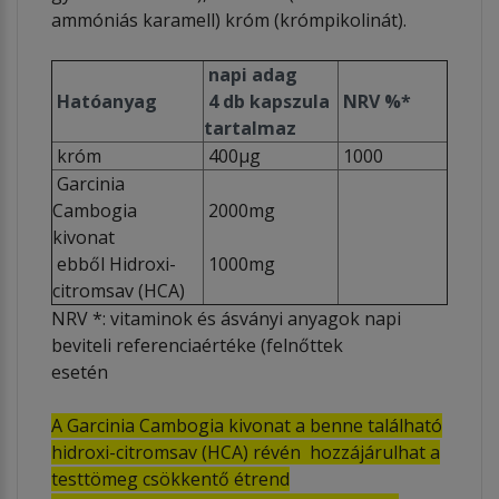
ammóniás karamell) króm (krómpikolinát).
napi adag
Hatóanyag
4 db kapszula
NRV %*
tartalmaz
króm
400µg
1000
Garcinia
Cambogia
2000mg
kivonat
ebből Hidroxi-
1000mg
citromsav (HCA)
NRV *: vitaminok és ásványi anyagok napi
beviteli referenciaértéke (felnőttek
esetén
A Garcinia Cambogia kivonat a benne található
hidroxi-citromsav (HCA) révén hozzájárulhat a
testtömeg csökkentő étrend