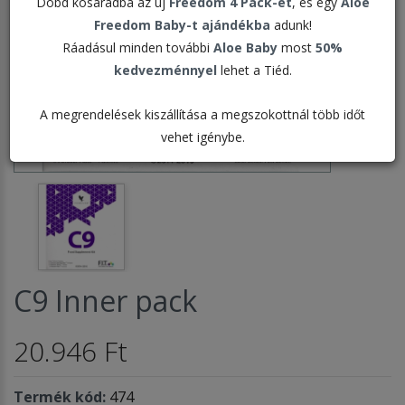
Dobd kosaradba az új
Freedom 4 Pack-et
, és egy
Aloe
Freedom Baby-t ajándékba
adunk!
Ráadásul minden további
Aloe Baby
most
50%
kedvezménnyel
lehet a Tiéd.
A megrendelések kiszállítása a megszokottnál több időt
vehet igénybe.
C9 Inner pack
20.946 Ft
Termék kód:
474