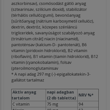
aszkorbinsav), csomósodást gátló anyag
(sztearinsav, szilícium dioxid), stabilizátor
(térhálós cellulózgumi), bevonóanyag
[sűrítőanyag (nátrium karboxymetil cellulóz),
dextrin, dextróz, közepes szénláncú
trigliceridek, savanyúságot szabályozó anyag
(trinátrium citrát] niacin (niacinamid),
pantoténsav (kalcium-D- pantotenát), B6
vitamin (piridoxin hidroklorid), B2 vitamin
(riboflavin), B1 vitamin (tiamin hidroklorid), B12
vitamin (cyanokobalamin), folsav
(pteroilmonoglutaminsav
* A napi adag 297 mg (-)-epigallokatekin-3-
gallátot tartalmaz
Aktív anyag
napi adagban
NRV %*
tartalom
(2 db tabletta)
C vitamin
75 mg
94