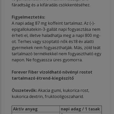
fáradtság és a kifáradás csökkentéséhez.
Figyelmeztetés:
A napi adag 87 mg koffeint tartalmaz. Az (-)-
epigallokatekin-3-gallát napi fogyasztása nem
érheti el, illetve haladhatja meg a napi 800 mg-
ot. Terhes vagy szoptató nők és18 év alatti
gyermekek nem fogyaszthatják. Más, zöld teát
tartalmazó termékekkel nem fogyasztható egy
napon. Ne fogyassza üres gyomorra.
Forever Fiber vízoldható növényi rostot
tartalmazó étrend-kiegészítő
Összetevők:
Akacia gumi, kukorica rost,
kukorica dextrin, fruktooligoszaharid.
Aktív anyag
napi adag /
1 tasak