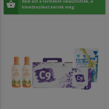
Akik ezt a terméket választották, a
következőket kérték még: