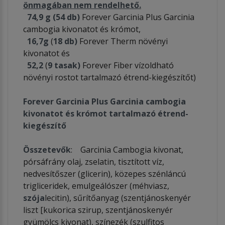
önmagában nem rendelhető.
74,9 g (54 db)
Forever Garcinia Plus Garcinia
cambogia kivonatot és krómot,
16,7g
(
18 db)
Forever Therm növényi
kivonatot és
52,2
(
9 tasak)
Forever Fiber vízoldható
növényi rostot tartalmazó étrend-kiegészítőt)
Forever Garcinia Plus Garcinia cambogia
kivonatot és krómot tartalmazó étrend-
kiegészítő
Összetevők
: Garcinia Cambogia kivonat,
pórsáfrány olaj, zselatin, tisztított víz,
nedvesítőszer (glicerin), közepes szénláncú
trigliceridek, emulgeálószer (méhviasz,
szója
lecitin), sűrítőanyag (szentjánoskenyér
liszt [kukorica szirup, szentjánoskenyér
gyümölcs kivonat), színezék (szulfitos