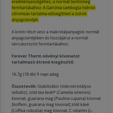
eredményességéhez, a normál testtömeg
fenntartásához. A Garcinia cambogia hidroxi
citromsav tartalma elősegítheti a zsírok
anyagcseréjét.
A króm részt vesz a makrotápanyagok normál
anyagcseréjében és hozzájárul a normál
vércukorszint fenntartásához.
Forever Therm növényi kivonatot
tartalmazó étrend-kiegészítő:
16,7g (18 db) 9 napi adag
Összetevők:
Stabilizátor (mikrokristályos
cellulóz), zöld tea levél* (Camelia sinensis)
kivonat, guarana mag (Paulina cupana) kivonat
[koffein, guarana mag kivonat] zöld kávé
(Coffea robusta) mag kivonat, C-vitamin (L-