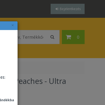
Bejelentkezés
×
0
tt:
Aloe Peaches - Ultra
lla
jándékba
58 Ft