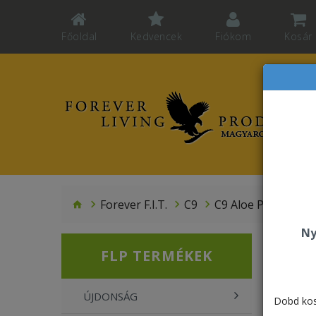
Főoldal
Kedvencek
Fiókom
Kosár
Forever F.I.T.
C9
C9 Aloe Peaches - U
Ny
FLP TERMÉKEK
ÚJDONSÁG
Dobd kos