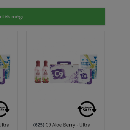
érték még:
Ultra
(625)
C9 Aloe Berry - Ultra