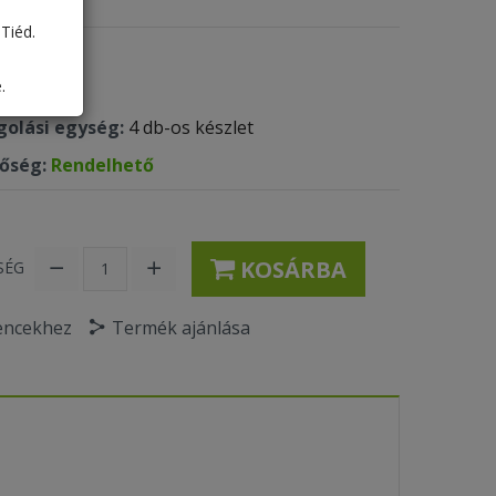
Tiéd.
 kód:
629
.
ték:
0.5
olási egység:
4 db-os készlet
tőség:
Rendelhető
KOSÁRBA
SÉG
encekhez
Termék ajánlása