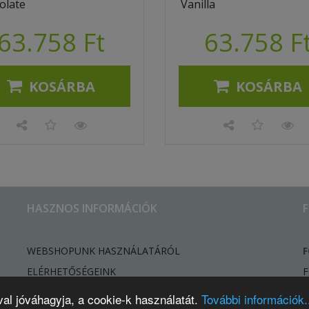
olate
Vanilla
63.758 Ft
63.758 F
KOSÁRBA
KOSÁRBA
HASZNOS INFORMÁCIÓK
WEBSHOPUNK HASZNÁLATÁRÓL
F
ELÉRHETŐSÉGEINK
F
HÍREK, ÚJDONSÁGOK
val jóváhagyja, a cookie-k használatát.
További információk..