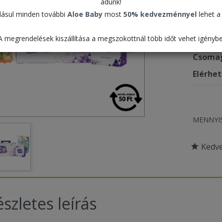
adunk!
ásul minden további
Aloe Baby
most
50% kedvezménnyel
lehet a 
Termék
A megrendelések kiszállítása a megszokottnál több időt vehet igénybe
Pontér
Csomag
Elérhe
MENNYI
Kedv
szletes leírás