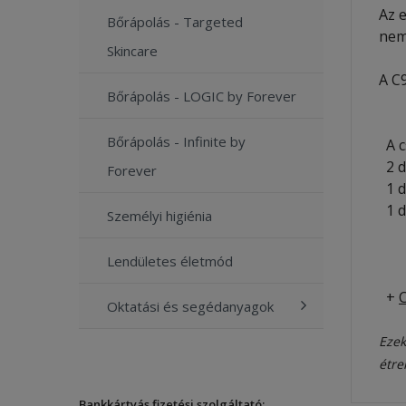
Az e
Bőrápolás - Targeted
nem
Skincare
A C
Bőrápolás - LOGIC by Forever
Bőrápolás - Infinite by
A c
2 
Forever
1 
1 
Személyi higiénia
- F
- F
Lendületes életmód
- F
+
Oktatási és segédanyagok
Ezek
étre
Bankkártyás fizetési szolgáltató: