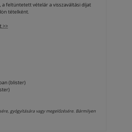
 feltüntetett vételár a visszaváltási díjat
ön tételként.
t >>
n (blister)
ter)
sére, gyógyítására vagy megelőzésére. Bármilyen