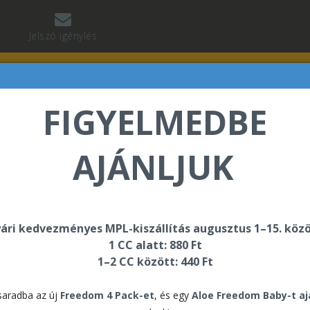
Jelszó igénylés
FIGYELMEDBE
AJÁNLJUK
ltra Vanilla
ári kedvezményes MPL-kiszállítás augusztus 1–15. közö
C9 
1 CC alatt: 880 Ft
Vani
1–2 CC között: 440 Ft
aradba az új
Freedom 4 Pack-et
, és egy
Aloe Freedom Baby-t a
63.7