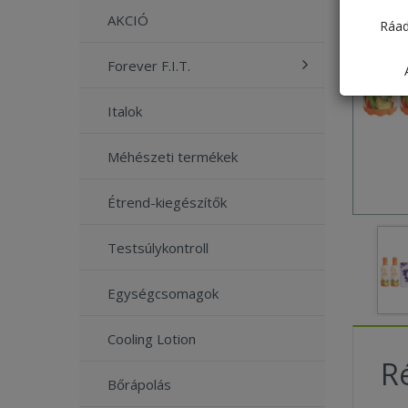
AKCIÓ
Ráad
Forever F.I.T.
Italok
Méhészeti termékek
Étrend-kiegészítők
Testsúlykontroll
Egységcsomagok
Cooling Lotion
Ré
Bőrápolás