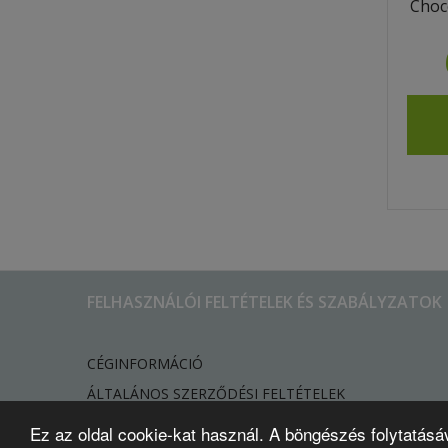
Choc
FELHASZNÁLÓI FELTÉTELEK ÉS SZABÁLYZATOK
CÉGINFORMÁCIÓ
ÁLTALÁNOS SZERZŐDÉSI FELTÉTELEK
ADATVÉDELMI TÁJÉKOZTATÓ
Ez az oldal cookie-kat használ. A böngészés folytatásá