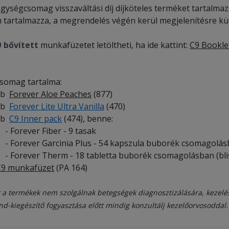
gységcsomag visszaváltási díj díjköteles terméket tartalmaz, a
 tartalmazza, a megrendelés végén kerül megjelenítésre kül
9
bővített
munkafüzetet letöltheti, ha ide kattint:
C9 Bookle
somag tartalma:
db
Forever Aloe Peaches
(877)
db
Forever Lite Ultra Vanilla
(470)
db
C9 Inner pack
(474), benne:
orever Fiber - 9 tasak
orever Garcinia Plus - 54 kapszula buborék csomagolásba
orever Therm - 18 tabletta buborék csomagolásban (blis
C9 munkafüzet
(PA 164)
 a termékek nem szolgálnak betegségek diagnosztizálására, kezelé
nd-kiegészítő fogyasztása előtt mindig konzultálj kezelőorvosoddal.