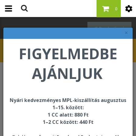
0
Bejelentkezés
×
FIGYELMEDBE
AJÁNLJUK
Lendületes életmód
Vital⁵ Combo Pack - Berry Nectar
Nyári kedvezményes MPL-kiszállítás augusztus
1–15. között:
1 CC alatt: 880 Ft
1–2 CC között: 440 Ft