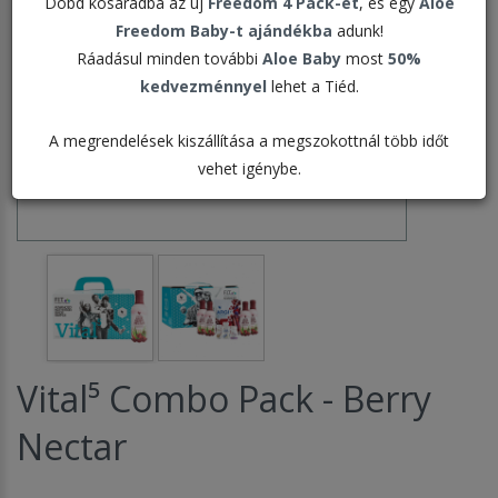
Dobd kosaradba az új
Freedom 4 Pack-et
, és egy
Aloe
Freedom Baby-t ajándékba
adunk!
Ráadásul minden további
Aloe Baby
most
50%
kedvezménnyel
lehet a Tiéd.
A megrendelések kiszállítása a megszokottnál több időt
vehet igénybe.
Vital⁵ Combo Pack - Berry
Nectar