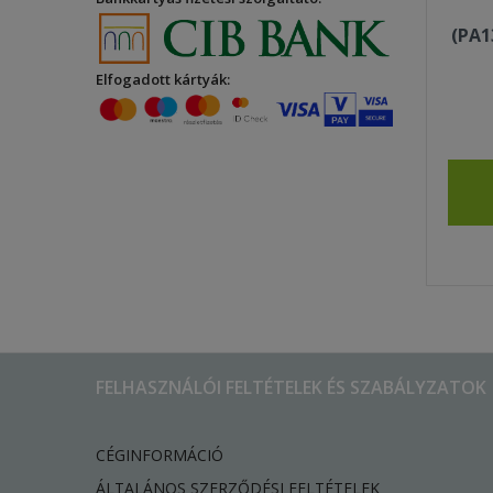
(PA1
Elfogadott kártyák:
FELHASZNÁLÓI FELTÉTELEK ÉS SZABÁLYZATOK
CÉGINFORMÁCIÓ
ÁLTALÁNOS SZERZŐDÉSI FELTÉTELEK