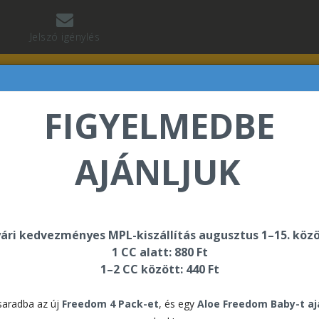
Jelszó igénylés
FIGYELMEDBE
AJÁNLJUK
ok
ári kedvezményes MPL-kiszállítás augusztus 1–15. közö
alógusok
1 CC alatt: 880 Ft
1–2 CC között: 440 Ft
Táblázat
Alapértelmezett
aradba az új
Freedom 4 Pack-et
, és egy
Aloe Freedom Baby-t a