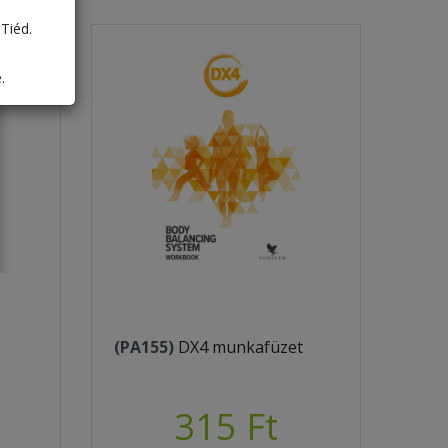
Tiéd.
.
(PA155)
DX4 munkafüzet
315 Ft