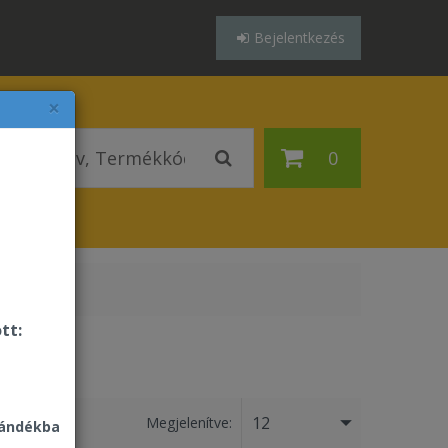
Bejelentkezés
×
0
tt:
12
Megjelenítve:
jándékba