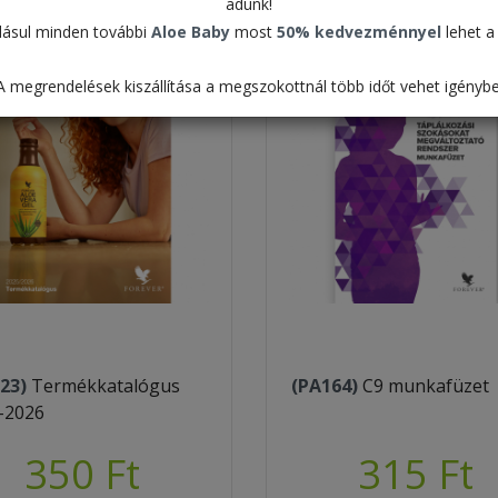
adunk!
ásul minden további
Aloe Baby
most
50% kedvezménnyel
lehet a 
A megrendelések kiszállítása a megszokottnál több időt vehet igénybe
23)
Termékkatalógus
(PA164)
C9 munkafüzet
-2026
350 Ft
315 Ft