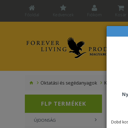
Főoldal
Kedvencek
Fiókom
Kosár
Oktatási és segédanyagok
Katalógus
Ny
Kat
FLP TERMÉKEK
ÚJDONSÁG
Dobd kos