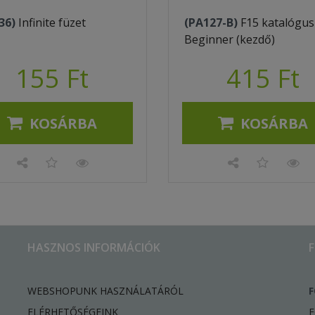
36)
Infinite füzet
(PA127-B)
F15 katalógus
Beginner (kezdő)
155 Ft
415 Ft
KOSÁRBA
KOSÁRBA
HASZNOS INFORMÁCIÓK
WEBSHOPUNK HASZNÁLATÁRÓL
F
ELÉRHETŐSÉGEINK
F