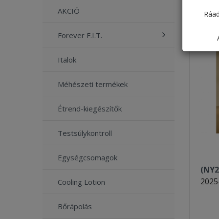
AKCIÓ
Ráad
Forever F.I.T.
Italok
Méhészeti termékek
Étrend-kiegészítők
Testsúlykontroll
Egységcsomagok
(NY2
2025
Cooling Lotion
Bőrápolás