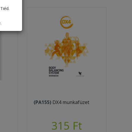
Tiéd.
.
(PA155)
DX4 munkafüzet
315 Ft