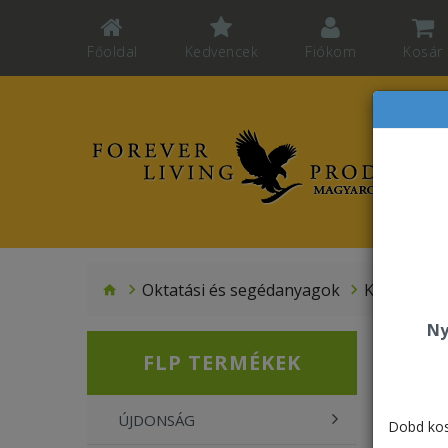
Főoldal
Kedvencek
Fiókom
Kosár
Oktatási és segédanyagok
Katalógus
Ny
Kat
FLP TERMÉKEK
ÚJDONSÁG
Dobd kos