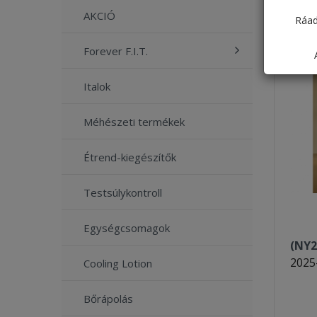
AKCIÓ
Ráad
Forever F.I.T.
Italok
Méhészeti termékek
Étrend-kiegészítők
Testsúlykontroll
Egységcsomagok
(NY2
2025
Cooling Lotion
Bőrápolás