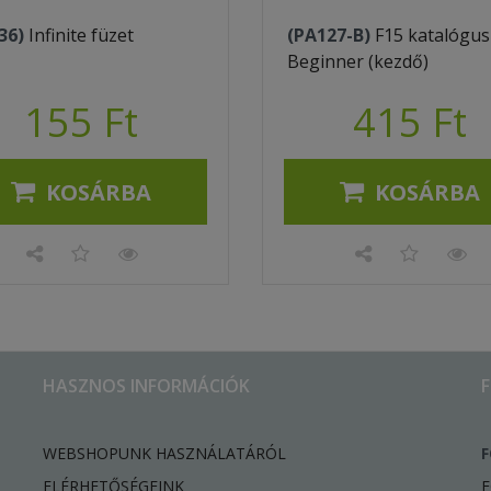
36)
Infinite füzet
(PA127-B)
F15 katalógus
Beginner (kezdő)
155 Ft
415 Ft
KOSÁRBA
KOSÁRBA
HASZNOS INFORMÁCIÓK
WEBSHOPUNK HASZNÁLATÁRÓL
F
ELÉRHETŐSÉGEINK
F