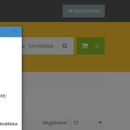
Bejelentkezés
×
0
tt:
12
Megjelenítve:
jándékba