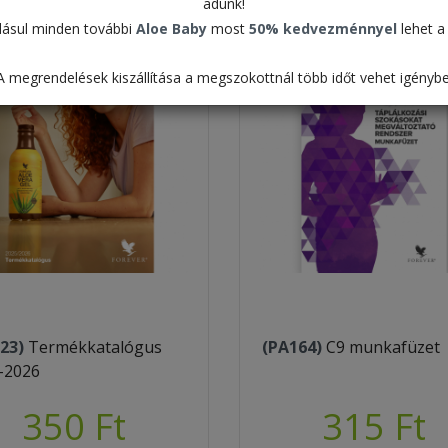
adunk!
ásul minden további
Aloe Baby
most
50% kedvezménnyel
lehet a 
A megrendelések kiszállítása a megszokottnál több időt vehet igénybe
23)
Termékkatalógus
(PA164)
C9 munkafüzet
-2026
350 Ft
315 Ft