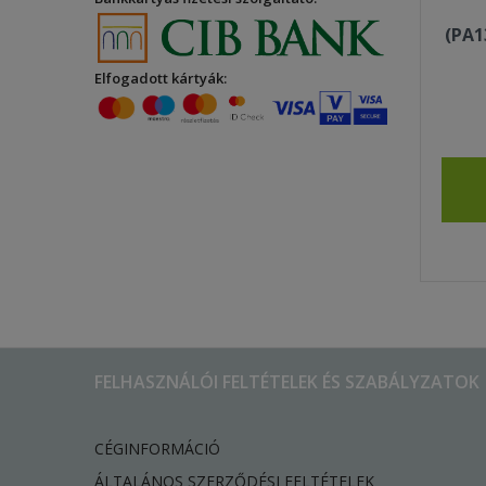
(PA1
Elfogadott kártyák:
FELHASZNÁLÓI FELTÉTELEK ÉS SZABÁLYZATOK
CÉGINFORMÁCIÓ
ÁLTALÁNOS SZERZŐDÉSI FELTÉTELEK