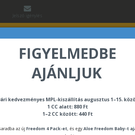
Jelszó igénylés
FIGYELMEDBE
AJÁNLJUK
ok
ári kedvezményes MPL-kiszállítás augusztus 1–15. közö
alógusok
1 CC alatt: 880 Ft
1–2 CC között: 440 Ft
Táblázat
Alapértelmezett
aradba az új
Freedom 4 Pack-et
, és egy
Aloe Freedom Baby-t a