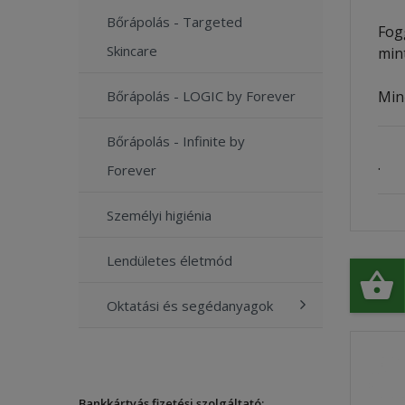
Bőrápolás - Targeted
Fog
Skincare
min
​Mi
Bőrápolás - LOGIC by Forever
Bőrápolás - Infinite by
.
Forever
Személyi higiénia
Lendületes életmód
Oktatási és segédanyagok
Bankkártyás fizetési szolgáltató: