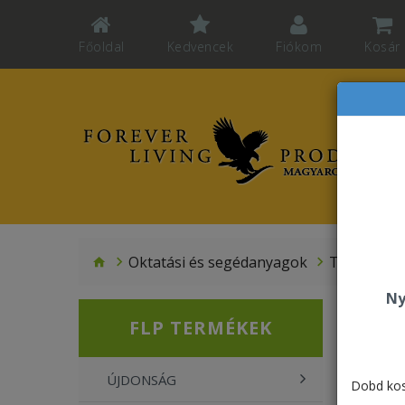
Főoldal
Kedvencek
Fiókom
Kosár
Oktatási és segédanyagok
Termékmin
Ny
FLP TERMÉKEK
ÚJDONSÁG
Dobd kos