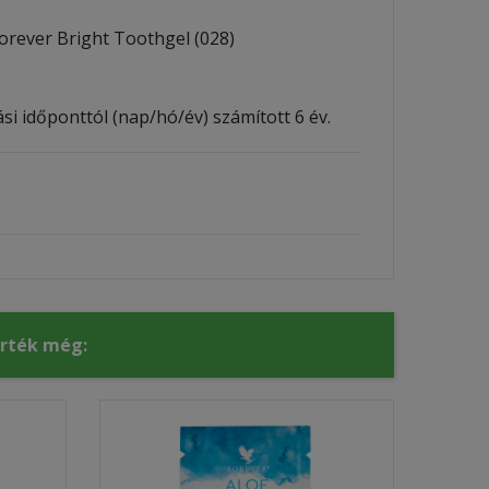
rever Bright Toothgel (028)
i időponttól (nap/hó/év) számított 6 év.
érték még: