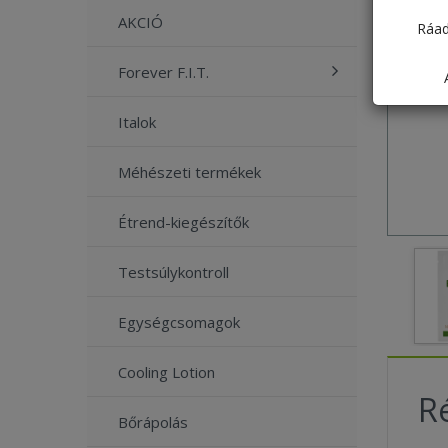
AKCIÓ
Ráad
Forever F.I.T.
Italok
Méhészeti termékek
Étrend-kiegészítők
Testsúlykontroll
Egységcsomagok
Cooling Lotion
Ré
Bőrápolás