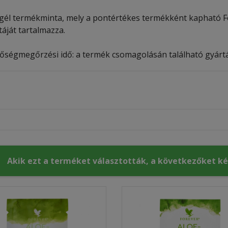
gél termékminta, mely a pontértékes termékként kapható Fo
táját tartalmazza.
nőségmegőrzési idő: a termék csomagolásán található gyártás
Akik ezt a terméket választották, a következőket k