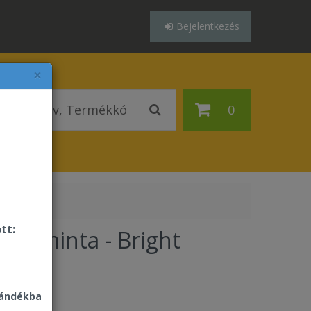
Bejelentkezés
×
0
tt:
mékminta - Bright
thgel
jándékba
Ft