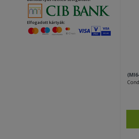
Elfogadott kártyák:
(MI6
Cond