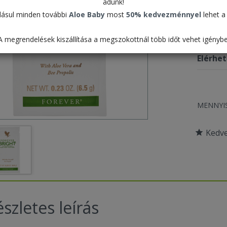
adunk!
ásul minden további
Aloe Baby
most
50% kedvezménnyel
lehet a 
Termék
A megrendelések kiszállítása a megszokottnál több időt vehet igénybe
Csomag
Elérhe
MENNYI
Kedv
szletes leírás