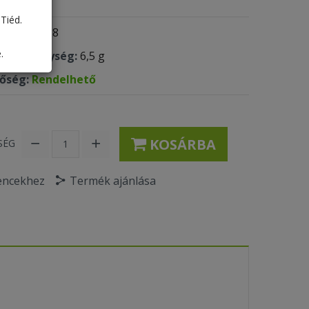
Tiéd.
 kód:
MI28
.
olási egység:
6,5 g
tőség:
Rendelhető
KOSÁRBA
SÉG
encekhez
Termék ajánlása