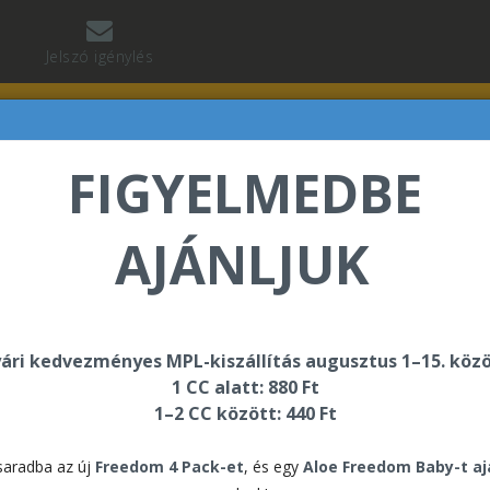
Jelszó igénylés
FIGYELMEDBE
AJÁNLJUK
ták
Termékminta - Bright Toothgel
ári kedvezményes MPL-kiszállítás augusztus 1–15. közö
Ter
1 CC alatt: 880 Ft
Too
1–2 CC között: 440 Ft
aradba az új
Freedom 4 Pack-et
, és egy
Aloe Freedom Baby-t a
155 