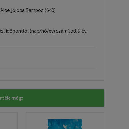
Aloe Jojoba Sampoo (640)
i időponttól (nap/hó/év) számított 5 év.
érték még: