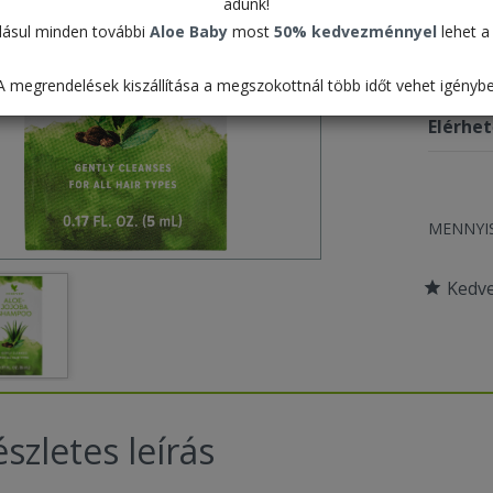
adunk!
ásul minden további
Aloe Baby
most
50% kedvezménnyel
lehet a 
Termék
A megrendelések kiszállítása a megszokottnál több időt vehet igénybe
Csomag
Elérhe
MENNYI
Kedv
szletes leírás