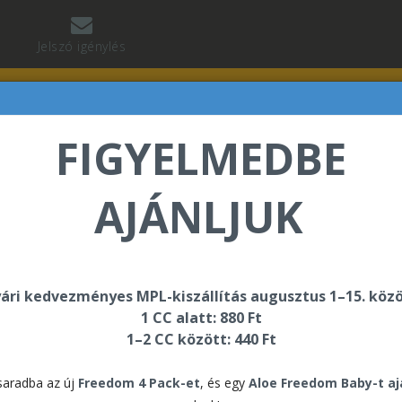
Jelszó igénylés
FIGYELMEDBE
AJÁNLJUK
ták
Termékminta - Jojoba Shampoo
ári kedvezményes MPL-kiszállítás augusztus 1–15. közö
Ter
1 CC alatt: 880 Ft
Sh
1–2 CC között: 440 Ft
aradba az új
Freedom 4 Pack-et
, és egy
Aloe Freedom Baby-t a
155 