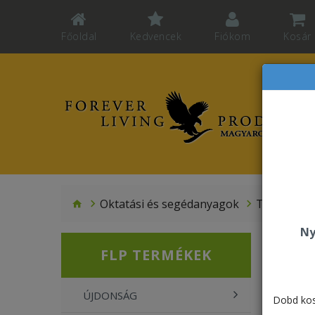
Főoldal
Kedvencek
Fiókom
Kosár
Oktatási és segédanyagok
Termékmin
Ny
FLP TERMÉKEK
ÚJDONSÁG
Dobd kos