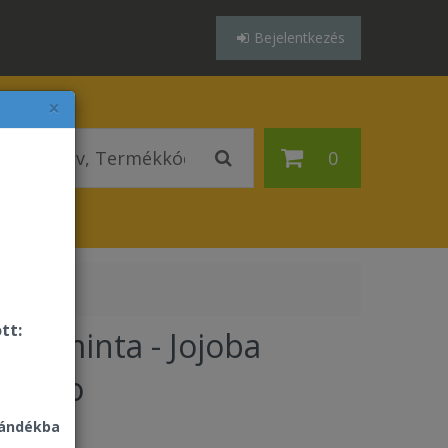
Bejelentkezés
×
0
tt:
mékminta - Jojoba
ampoo
jándékba
Ft