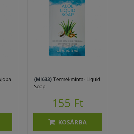
ojoba
(MI633)
Termékminta- Liquid
Soap
155 Ft
KOSÁRBA