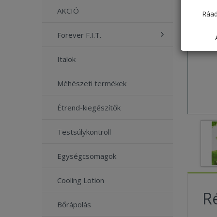
AKCIÓ
Ráad
Forever F.I.T.
Italok
Méhészeti termékek
Étrend-kiegészítők
Testsúlykontroll
Egységcsomagok
Cooling Lotion
Ré
Bőrápolás