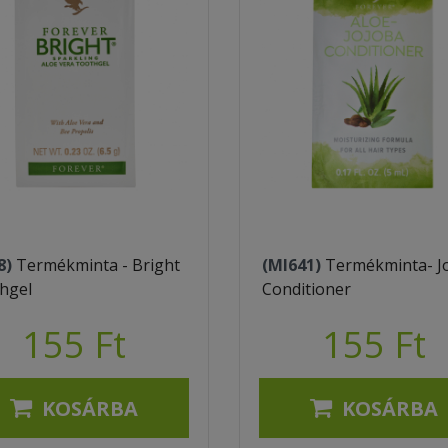
8)
Termékminta - Bright
(MI641)
Termékminta- J
hgel
Conditioner
155 Ft
155 Ft
KOSÁRBA
KOSÁRBA