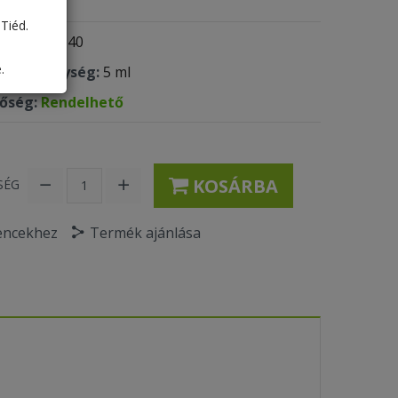
Tiéd.
 kód:
MI640
.
olási egység:
5 ml
tőség:
Rendelhető
KOSÁRBA
SÉG
encekhez
Termék ajánlása