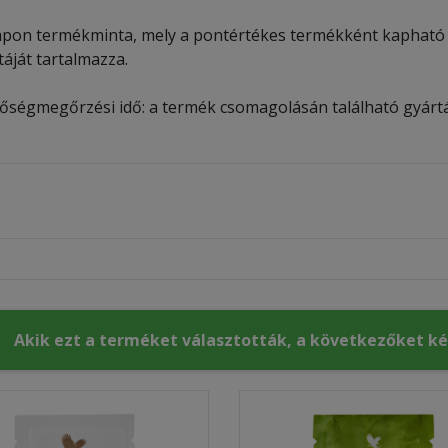
pon termékminta, mely a pontértékes termékként kapható 
táját tartalmazza.
őségmegőrzési idő: a termék csomagolásán található gyártás
Akik ezt a terméket választották, a következőket k