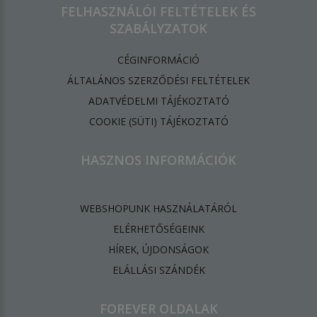
FELHASZNÁLÓI FELTÉTELEK ÉS
SZABÁLYZATOK
CÉGINFORMÁCIÓ
ÁLTALÁNOS SZERZŐDÉSI FELTÉTELEK
ADATVÉDELMI TÁJÉKOZTATÓ
​COOKIE (SÜTI) TÁJÉKOZTATÓ
HASZNOS INFORMÁCIÓK
WEBSHOPUNK HASZNÁLATÁRÓL
ELÉRHETŐSÉGEINK
HÍREK, ÚJDONSÁGOK
ELÁLLÁSI SZÁNDÉK
FOREVER OLDALAK