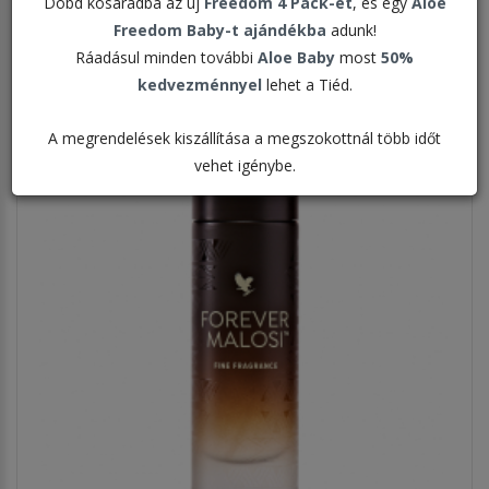
Dobd kosaradba az új
Freedom 4 Pack-et
, és egy
Aloe
Megjelenítve:
Freedom Baby-t ajándékba
adunk!
Ráadásul minden további
Aloe Baby
most
50%
kedvezménnyel
lehet a Tiéd.
A megrendelések kiszállítása a megszokottnál több időt
vehet igénybe.