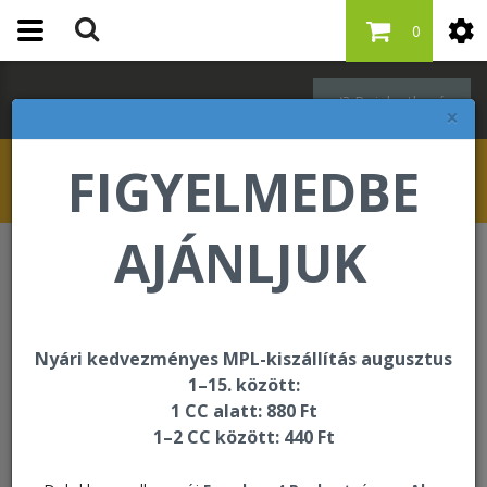
0
Bejelentkezés
×
FIGYELMEDBE
AJÁNLJUK
Személyi higiénia
Személyi higiénia
Nyári kedvezményes MPL-kiszállítás augusztus
1–15. között:
1 CC alatt: 880 Ft
Rendezés:
1–2 CC között: 440 Ft