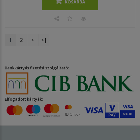
KOSÁRBA
1
2
>
>|
Bankkártyás fizetési szolgáltató:
Elfogadott kártyák: