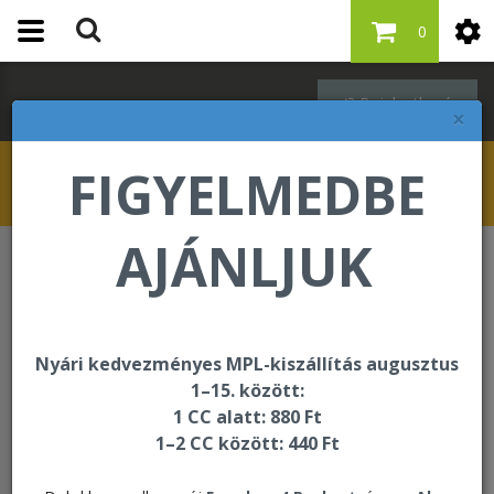
0
Bejelentkezés
×
FIGYELMEDBE
AJÁNLJUK
Egységcsomagok
Start Your Journey Pak - Best Sellers C9 Vanilla
Nyári kedvezményes MPL-kiszállítás augusztus
1–15. között:
1 CC alatt: 880 Ft
1–2 CC között: 440 Ft