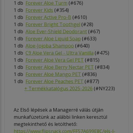
1 db
Forever Aloe Turm
(#676)
1 db
Forever K
ids
(#354)
1 db
Forever Active Pro-B
(#610)
1 db
Forever Bright Toothgel
(#28)
1 db
Aloe Ever-Shield Deodorant
(#67)
1 db
Forever Aloe Liquid Soap
(#633)
1 db
Aloe-Jojoba Shampoo
(#640)
1 db
C9 Aloe Vera Gel - Ultra Vanilla
(#475)
1 db
Forever Aloe Vera Gel PET
(#815)
1 db
Forever Aloe Berry Nectar PET
(#834)
1 db
Forever Aloe Mango
PET
(#836)
1 db
Forever Aloe Peaches PET
(#877)
+
Termékkatalógus 2025-2026
(#NY223)
Az Első lépések a Managerré válás útján
munkafüzetünk az alábbi linken keresztül
megtekinthető és letölthető:
https://www.flipsnack.com/FF57A699E8C/els-l-