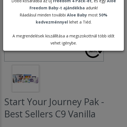
Dobd kosaradba az új
Freedom 4 Pack-et
, és egy
Aloe
Freedom Baby-t ajándékba
adunk!
Ráadásul minden további
Aloe Baby
most
50%
kedvezménnyel
lehet a Tiéd.
A megrendelések kiszállítása a megszokottnál több időt
vehet igénybe.
Start Your Journey Pak -
Best Sellers C9 Vanilla