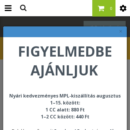
0
Bejelentkezés
×
FIGYELMEDBE
AJÁNLJUK
ÚJDONSÁG
Pontértékes újdonságok
Retail Pak
Nyári kedvezményes MPL-kiszállítás augusztus
1–15. között:
1 CC alatt: 880 Ft
1–2 CC között: 440 Ft