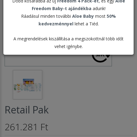
Dobd kosaradba az új
Freedom 4 Pack-et
, és egy
Aloe
Freedom Baby-t ajándékba
adunk!
Ráadásul minden további
Aloe Baby
most
50%
kedvezménnyel
lehet a Tiéd.
A megrendelések kiszállítása a megszokottnál több időt
vehet igénybe.
Retail Pak
261.281 Ft