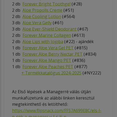
2 db
Forever Bright Toothgel
(#28)
2 db
Aloe Propolis Creme
(#51)
2 db
Aloe Cooling Lotion
(#564)
3 db
Aloe Vera Gelly
(#61)
3 db
Aloe Ever-Shield Deodorant
(#67)
2 db
Forever Marine Collagen
(#613)
2 db
Aloe Lips with Jojoba
(#22) - ajándék
1 db
Forever Aloe Vera Gel PET
(#815)
1 db
Forever Aloe Berry Nectar PET
(#834)
1 db
Forever Aloe Mango
PET
(#836)
1 db
Forever Aloe Peaches PET
(#877)
+ Termékkatalógus 2024-2025
(#NY222)
Az Első lépések a Managerré válás útján
munkafüzetünk az alábbi linken keresztül
megtekinthető és letölthető:
https://www.flipsnack.com/FF57A699E8C/els-l-
p-sek-a-managerr-v-l-s-tj-n