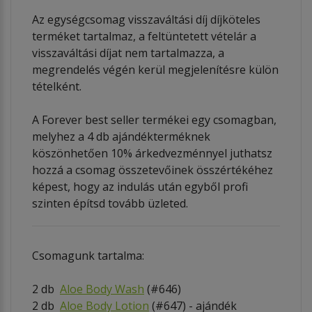
Az egységcsomag visszaváltási díj díjköteles
terméket tartalmaz, a feltüntetett vételár a
visszaváltási díjat nem tartalmazza, a
megrendelés végén kerül megjelenítésre külön
tételként.
A Forever best seller termékei egy csomagban,
melyhez a 4 db ajándékterméknek
köszönhetően 10% árkedvezménnyel juthatsz
hozzá a csomag összetevőinek összértékéhez
képest, hogy az indulás után egyből profi
szinten építsd tovább üzleted.
Csomagunk tartalma:
2 db
Aloe Body Wash
(#646)
2 db
Aloe Body Lotion
(#647) - ajándék