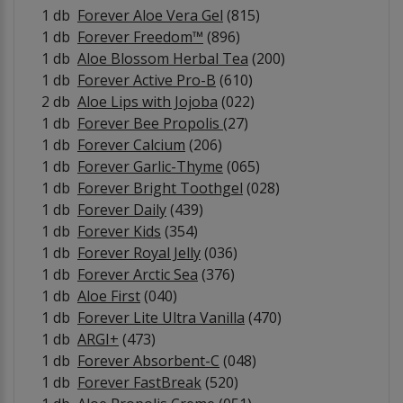
1 db
Forever Aloe Vera Gel
(815)
1 db
Forever Freedom™
(896)
1 db
Aloe Blossom Herbal Tea
(200)
1 db
Forever Active Pro-B
(610)
2 db
Aloe Lips with Jojoba
(022)
1 db
Forever Bee Propolis
(27)
1 db
Forever Calcium
(206)
1 db
Forever Garlic-Thyme
(065)
1 db
Forever Bright Toothgel
(028)
1 db
Forever Daily
(439)
1 db
Forever Kids
(354)
1 db
Forever Royal Jelly
(036)
1 db
Forever Arctic Sea
(376)
1 db
Aloe First
(040)
1 db
Forever Lite Ultra Vanilla
(470)
1 db
ARGI+
(473)
1 db
Forever Absorbent-C
(048)
1 db
Forever FastBreak
(520)