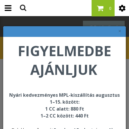
0
Bejelentkezés
×
FIGYELMEDBE
AJÁNLJUK
Egységcsomagok
A Touch of Forever Combo Pak
Nyári kedvezményes MPL-kiszállítás augusztus
1–15. között:
1 CC alatt: 880 Ft
1–2 CC között: 440 Ft