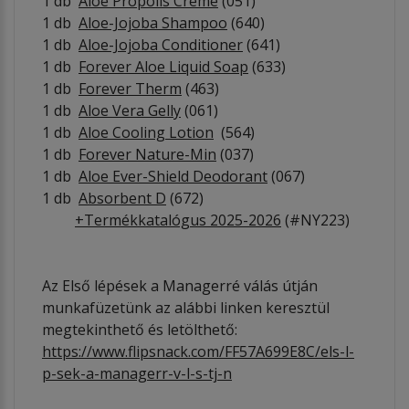
1 db
Aloe Propolis Creme
(051)
1 db
Aloe-Jojoba Shampoo
(640)
1 db
Aloe-Jojoba Conditioner
(641)
1 db
Forever Aloe Liquid Soap
(633)
1 db
Forever Therm
(463)
1 db
Aloe Vera Gelly
(061)
1 db
Aloe Cooling Lotion
(564)
1 db
Forever Nature-Min
(037)
1 db
Aloe Ever-Shield Deodorant
(067)
1 db
Absorbent D
(672)
+
Termékkatalógus 2025-2026
(#NY223)
Az Első lépések a Managerré válás útján
munkafüzetünk az alábbi linken keresztül
megtekinthető és letölthető:
https://www.flipsnack.com/FF57A699E8C/els-l-
p-sek-a-managerr-v-l-s-tj-n