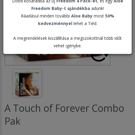
Dobd kosaradba az új
Freedom 4 Pack-et
, és egy
Aloe
Freedom Baby-t ajándékba
adunk!
Ráadásul minden további
Aloe Baby
most
50%
kedvezménnyel
lehet a Tiéd.
A megrendelések kiszállítása a megszokottnál több időt
vehet igénybe.
A Touch of Forever Combo
Pak