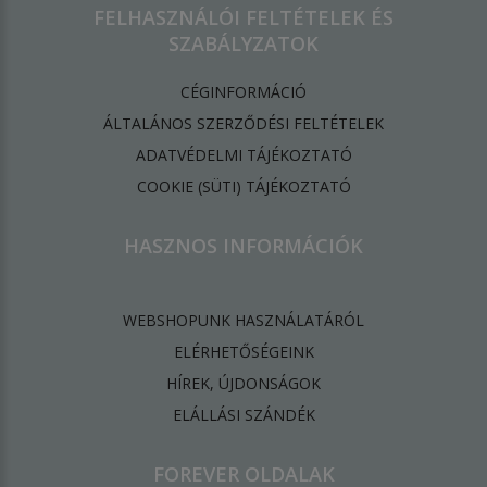
FELHASZNÁLÓI FELTÉTELEK ÉS
SZABÁLYZATOK
CÉGINFORMÁCIÓ
ÁLTALÁNOS SZERZŐDÉSI FELTÉTELEK
ADATVÉDELMI TÁJÉKOZTATÓ
​COOKIE (SÜTI) TÁJÉKOZTATÓ
HASZNOS INFORMÁCIÓK
WEBSHOPUNK HASZNÁLATÁRÓL
ELÉRHETŐSÉGEINK
HÍREK, ÚJDONSÁGOK
ELÁLLÁSI SZÁNDÉK
FOREVER OLDALAK