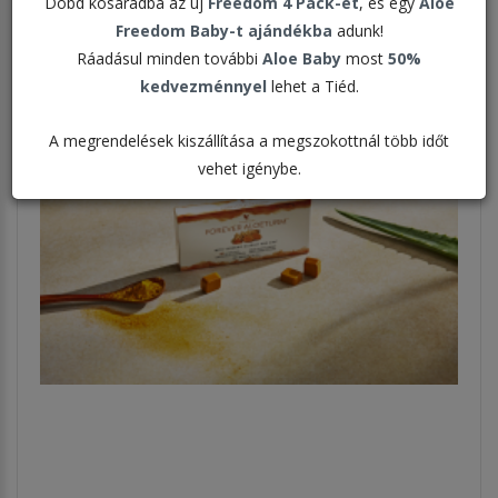
Dobd kosaradba az új
Freedom 4 Pack-et
, és egy
Aloe
Megjelenítve:
Freedom Baby-t ajándékba
adunk!
Ráadásul minden további
Aloe Baby
most
50%
kedvezménnyel
lehet a Tiéd.
A megrendelések kiszállítása a megszokottnál több időt
vehet igénybe.