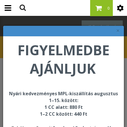
0
Bejelentkezés
×
FIGYELMEDBE
AJÁNLJUK
Étrend-kiegészítők
Étrend-kiegészítők
Nyári kedvezményes MPL-kiszállítás augusztus
1–15. között:
1 CC alatt: 880 Ft
Rendezés:
1–2 CC között: 440 Ft