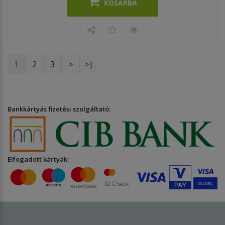
KOSÁRBA
1
2
3
>
>|
Bankkártyás fizetési szolgáltató:
Elfogadott kártyák: