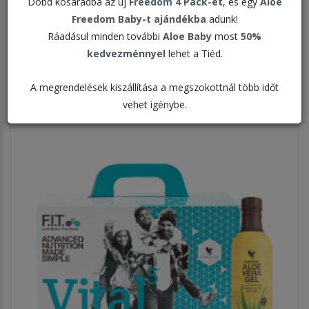
Dobd kosaradba az új
Freedom 4 Pack-et
, és egy
Aloe
Rendezés:
Freedom Baby-t ajándékba
adunk!
Ráadásul minden további
Aloe Baby
most
50%
Megjelenítve:
kedvezménnyel
lehet a Tiéd.
A megrendelések kiszállítása a megszokottnál több időt
vehet igénybe.