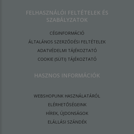
FELHASZNÁLÓI FELTÉTELEK ÉS
SZABÁLYZATOK
CÉGINFORMÁCIÓ
ÁLTALÁNOS SZERZŐDÉSI FELTÉTELEK
ADATVÉDELMI TÁJÉKOZTATÓ
​COOKIE (SÜTI) TÁJÉKOZTATÓ
HASZNOS INFORMÁCIÓK
WEBSHOPUNK HASZNÁLATÁRÓL
ELÉRHETŐSÉGEINK
HÍREK, ÚJDONSÁGOK
ELÁLLÁSI SZÁNDÉK