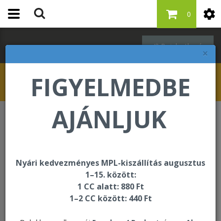
0
Bejelentkezés
×
FIGYELMEDBE
AJÁNLJUK
Forever F.I.T.
Vital⁵
Vital⁵
Nyári kedvezményes MPL-kiszállítás augusztus
1–15. között:
A Vital 5 füzet itt megtekinthető, letölthető >>>
1 CC alatt: 880 Ft
1–2 CC között: 440 Ft