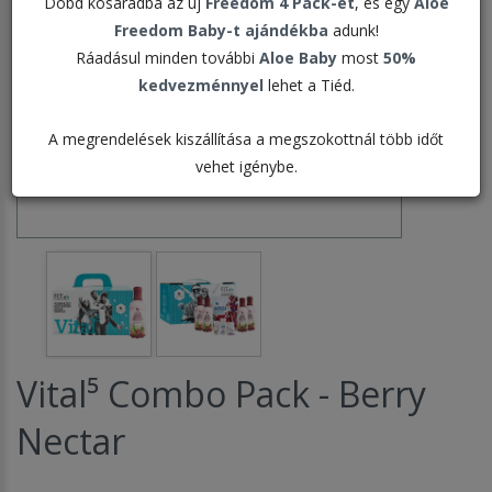
Dobd kosaradba az új
Freedom 4 Pack-et
, és egy
Aloe
Freedom Baby-t ajándékba
adunk!
Ráadásul minden további
Aloe Baby
most
50%
kedvezménnyel
lehet a Tiéd.
A megrendelések kiszállítása a megszokottnál több időt
vehet igénybe.
Vital⁵ Combo Pack - Berry
Nectar