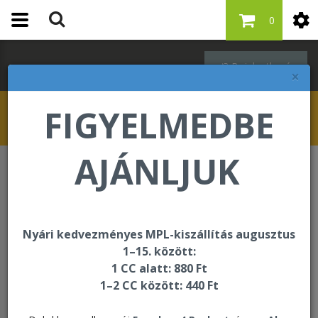
0
Bejelentkezés
×
FIGYELMEDBE
AJÁNLJUK
Forever F.I.T.
Vital⁵
Vital⁵ Combo Pack - Berry Nectar
Nyári kedvezményes MPL-kiszállítás augusztus
1–15. között:
1 CC alatt: 880 Ft
1–2 CC között: 440 Ft