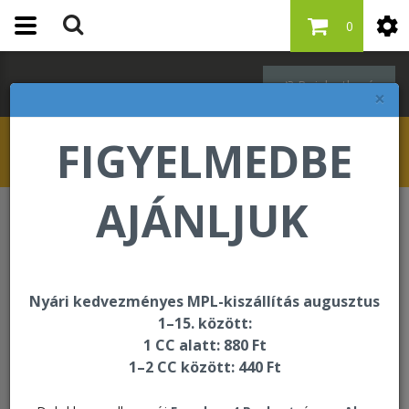
0
Bejelentkezés
×
FIGYELMEDBE
AJÁNLJUK
Forever F.I.T.
Vital⁵
Vital⁵
Nyári kedvezményes MPL-kiszállítás augusztus
1–15. között:
A Vital 5 füzet itt megtekinthető, letölthető >>>
1 CC alatt: 880 Ft
1–2 CC között: 440 Ft