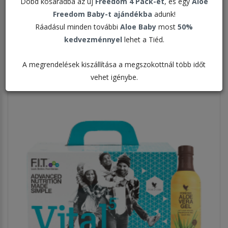
Dobd kosaradba az új
Freedom 4 Pack-et
, és egy
Aloe
Rendezés:
Freedom Baby-t ajándékba
adunk!
Ráadásul minden további
Aloe Baby
most
50%
Megjelenítve:
kedvezménnyel
lehet a Tiéd.
A megrendelések kiszállítása a megszokottnál több időt
vehet igénybe.