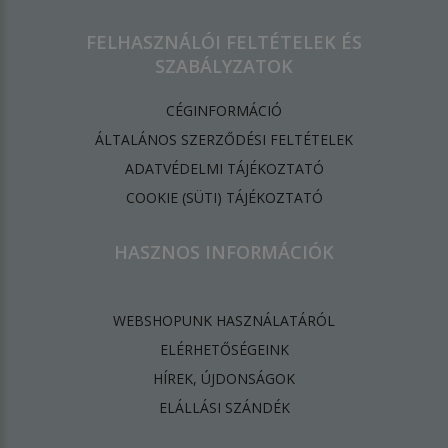
FELHASZNÁLÓI FELTÉTELEK ÉS
SZABÁLYZATOK
CÉGINFORMÁCIÓ
ÁLTALÁNOS SZERZŐDÉSI FELTÉTELEK
ADATVÉDELMI TÁJÉKOZTATÓ
​COOKIE (SÜTI) TÁJÉKOZTATÓ
HASZNOS INFORMÁCIÓK
WEBSHOPUNK HASZNÁLATÁRÓL
ELÉRHETŐSÉGEINK
HÍREK, ÚJDONSÁGOK
ELÁLLÁSI SZÁNDÉK